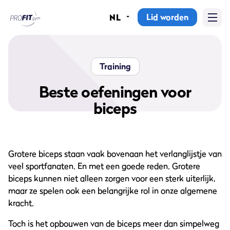
Lid worden
NL
Home
Sportscholen
Training
Abonnementen
Beste oefeningen voor
biceps
Groepslessen
Lesrooster
Grotere biceps staan vaak bovenaan het verlanglijstje van
Alle groepslessen
veel sportfanaten. En met een goede reden. Grotere
biceps kunnen niet alleen zorgen voor een sterk uiterlijk,
Waarom ProFit Gym
maar ze spelen ook een belangrijke rol in onze algemene
kracht.
Toch is het opbouwen van de biceps meer dan simpelweg