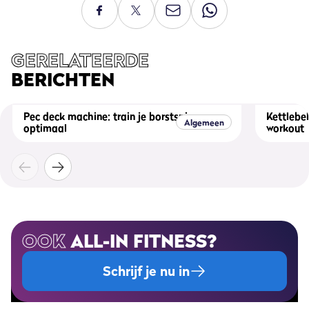
GERELATEERDE
BERICHTEN
Pec deck machine: train je borstspieren
Kettlebel
Algemeen
optimaal
workout
OOK
ALL-IN FITNESS?
Schrijf je nu in