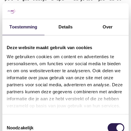
en keer terug naar de beginpositie. Wissel vervolgens de
oefening van kant.
Toestemming
Details
Over
Incline dumbbell curl
Neem een paar dumbbells in elke hand en neem plaats
op een schuine bank die in een hoek van 45 graden staat.
Deze website maakt gebruik van cookies
Trek je schouderbladen naar achteren en laat de
We gebruiken cookies om content en advertenties te
dumbbells aan je zij hangen met je handpalmen naar
personaliseren, om functies voor social media te bieden
voren. Draai vervolgens de dumbbells omhoog, buig de
en om ons websiteverkeer te analyseren. Ook delen we
ellebogen en breng beide gewichten naar je schouders.
informatie over jouw gebruik van onze site met onze
Pauzeer en laat je armen terugzakken naar de
partners voor social media, adverteren en analyse. Deze
beginpositie.
partners kunnen deze gegevens combineren met andere
informatie die je aan ze hebt verstrekt of die ze hebben
verzameld op basis van jouw gebruik van hun services.
Toestemmingsselectie
Noodzakelijk