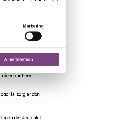
e. Dit is de start
Marketing
Alles toestaan
tspieren te trainen.
 trainen met een
aar is, zorg er dan
 tegen de steun blijft