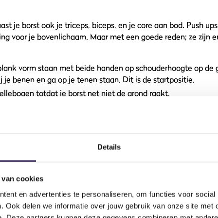
st je borst ook je triceps, biceps, en je core aan bod. Push ups
g voor je bovenlichaam. Maar met een goede reden; ze zijn er
 plank vorm staan met beide handen op schouderhoogte op de 
j je benen en ga op je tenen staan. Dit is de startpositie.
ellebogen totdat je borst net niet de grond raakt.
r terug omhoog naar de startpositie. Hierna kan het herhaald
ain je ook je schouders, rug, en biceps. De dumbbell press is n
Details
oordat je bij het gebruiken van dumbbells de verschillende kan
kaar moet bewegen.
 van cookies
vig bankje op.
ent en advertenties te personaliseren, om functies voor social
 een gewicht.
. Ook delen we informatie over jouw gebruik van onze site met 
er op het bankje liggen.
e. Deze partners kunnen deze gegevens combineren met andere i