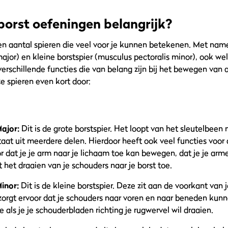
borst oefeningen belangrijk?
een aantal spieren die veel voor je kunnen betekenen. Met name
ajor) en kleine borstspier (musculus pectoralis minor), ook we
erschillende functies die van belang zijn bij het bewegen van 
e spieren even kort door:
Major:
Dit is de grote borstspier. Het loopt van het sleutelbeen 
at uit meerdere delen. Hierdoor heeft ook veel functies voor d
or dat je je arm naar je lichaam toe kan bewegen, dat je je arm
t het draaien van je schouders naar je borst toe.
Minor:
Dit is de kleine borstspier. Deze zit aan de voorkant van 
r zorgt ervoor dat je schouders naar voren en naar beneden ku
 als je je schouderbladen richting je rugwervel wil draaien.