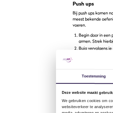
Push ups
Bij push ups komen naa
meest bekende oefenin
voeren.
Begin door in een
armen. Strek hierbi
Buig vervolgens je 
Duw jezelf dan wee
Dumbbell Press
Bij deze oefeningen tr
Toestemming
beginners. Dit komt d
onafhankelijk van el
Deze website maakt gebruik
Zoek eerst een ste
We gebruiken cookies om cont
Pak in iedere hand
websiteverkeer te analyseren
Ga rustig achterov
media, adverteren en analys