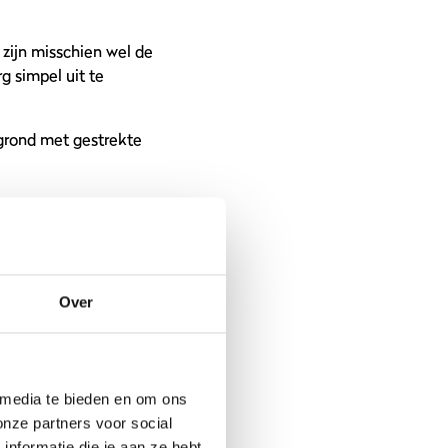
 zijn misschien wel de
g simpel uit te
grond met gestrekte
 worden.
iet een oefening voor
Over
ten van je lichaam
 media te bieden en om ons
onze partners voor social
nformatie die je aan ze hebt