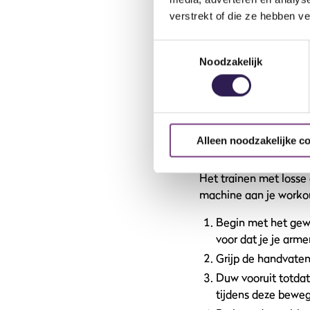
Breng de dumbells 
verstrekt of die ze hebben v
positie.
Strek vervolgens j
Toestemmingsselectie
Noodzakelijk
Probeer de dumbell
Laat de gewichten w
Hierna kan de oefe
Seated Machine 
Alleen noodzakelijke c
De seated machine ches
Het trainen met losse 
machine aan je workou
Begin met het gewe
voor dat je je arme
Grijp de handvaten
Duw vooruit totdat 
tijdens deze beweg