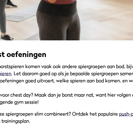
st oefeningen
e borstspieren komen vaak ook andere spiergroepen aan bod, bi
pieren
. Let daarom goed op als je bepaalde spiergroepen samen 
e oefeningen goed uitvoert, welke spieren aan bod komen, en w
 voor chest day? Maak dan je borst maar nat, want hier volgen 
lgende gym sessie!
eze spiergroepen slim combineert? Ontdek het populaire
push-p
trainingsplan.