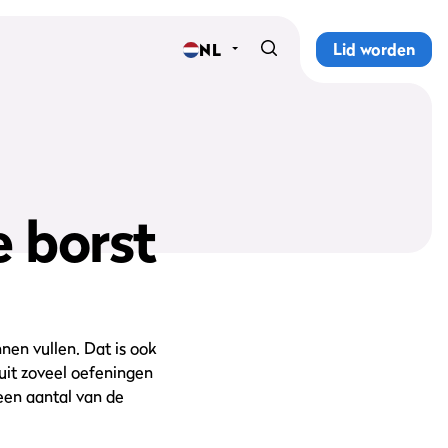
Lid worden
NL
Home
Sportscholen
Abonnementen
e borst
Groepslessen
Lesrooster
Alle groepslessen
nen vullen. Dat is ook
 uit zoveel oefeningen
Waarom ProFit Gym
een aantal van de