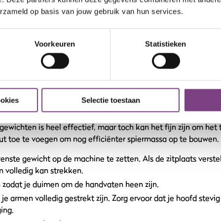
op schouderhoogte, met de duimen van je handen naar elkaar to
erzameld op basis van jouw gebruik van hun services.
e armen door je borstspieren aan te spannen.
Voorkeuren
Statistieken
s boven je te houden, zodat ze elkaar net niet aanraken.
eer voorzichtig zakken totdat je weer in de startpositie ligt.
ning herhaalt worden.
Chest Press
ookies
Selectie toestaan
t press is een oefening die er is om doelgericht alleen je bors
gewichten is heel effectief, maar toch kan het fijn zijn om het
t toe te voegen om nog efficiënter spiermassa op te bouwen.
nste gewicht op de machine te zetten. Als de zitplaats verstelb
n volledig kan strekken.
 zodat je duimen om de handvaten heen zijn.
je armen volledig gestrekt zijn. Zorg ervoor dat je hoofd stevig
ing.