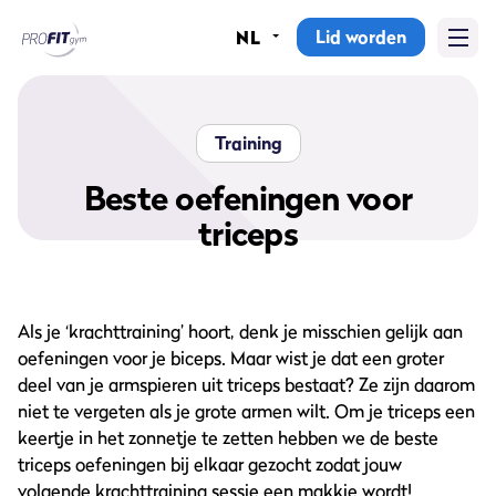
Lid worden
NL
Home
Sportscholen
Training
Abonnementen
Beste oefeningen voor
triceps
Groepslessen
Lesrooster
Als je ‘krachttraining’ hoort, denk je misschien gelijk aan
Alle groepslessen
oefeningen voor je biceps. Maar wist je dat een groter
deel van je armspieren uit triceps bestaat? Ze zijn daarom
Waarom ProFit Gym
niet te vergeten als je grote armen wilt. Om je triceps een
keertje in het zonnetje te zetten hebben we de beste
triceps oefeningen bij elkaar gezocht zodat jouw
volgende krachttraining sessie een makkie wordt!