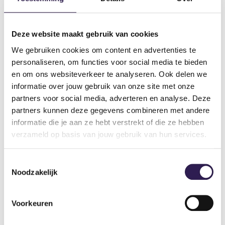
Voor deze oefening heb je een dumbbell nodig. Hierbij
krijgen vooral je lange en mediale kop meer aandacht.
Deze website maakt gebruik van cookies
Zoek een beschikbaar trainingsbankje.
We gebruiken cookies om content en advertenties te
Zet één knie op de trainingsbank en gebruik een hand
personaliseren, om functies voor social media te bieden
om op te steunen. Met je andere hand pak je de
en om ons websiteverkeer te analyseren. Ook delen we
dumbbell. Breng deze dicht bij je bovenlichaam en
informatie over jouw gebruik van onze site met onze
buig je elleboog tot een hoek van 90 graden.
partners voor social media, adverteren en analyse. Deze
Beweeg vervolgens de dumbbell achter je door alleen
partners kunnen deze gegevens combineren met andere
je elleboog te buigen. Zorg dat je arm volledig strekt.
informatie die je aan ze hebt verstrekt of die ze hebben
Buig je arm daarna weer terug naar de startpositie.
verzameld op basis van jouw gebruik van hun services.
Dit kan je voor beide armen herhalen.
Toestemmingsselectie
Noodzakelijk
Start sterk, finish sterker
Geleidelijke opbouw
Voorkeuren
Zoals je waarschijnlijk al wel gewend bent is het heel