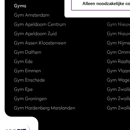
Alleen noodzakelijke c
Gyms
Gym Amsterdam
Gym Hilve
Gym Apeldoorn Centrum
Gym Nieu
Gym Apeldoorn Zuid
Gym Nieuw
Gym Assen Kloosterveen
Gym Nijm
Gym Dalfsen
Gym Omm
Gym Ede
Gym Raalt
Gym Emmen
Gym Vlaar
Gym Enschede
Gym Wage
Gym Epe
Gym Zwoll
Gym Groningen
Gym Zwoll
Gym Hardenberg Marslanden
Gym Zwolle