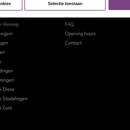
ookies
Selectie toestaan
ProFit Gym
rsum
Blog
w-Vennep
FAQ
egein
Opening hours
egen
Contact
en
e
dingen
ningen
e Dieze
e Stadshagen
 Zuid