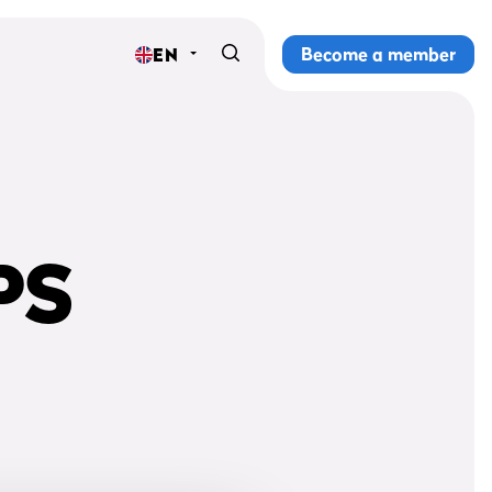
Become a member
EN
Home
Gyms
Memberships
PS
Group lessons
Lesson schedule
All group lessons
Why ProFit Gym