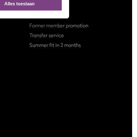
Alles toestaan
About us
Former member promotion
Transfer service
Summer fit in 2 months