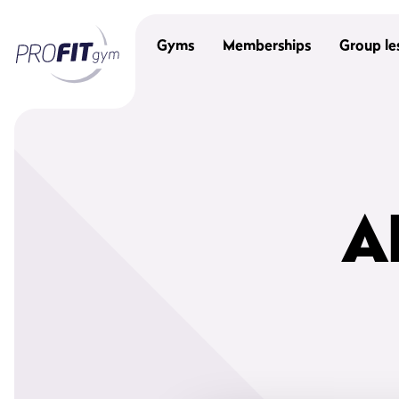
Gyms
Memberships
Group le
A