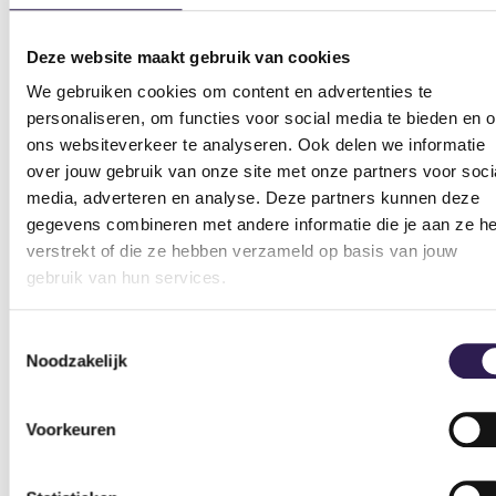
Bench press
Pull-ups
Squats
Overhead
Deze website maakt gebruik van cookies
Rows
Lunges
presses
We gebruiken cookies om content en advertenties te
personaliseren, om functies voor social media te bieden en 
Tricep dips
Bicep curls
Deadlift
ons websiteverkeer te analyseren. Ook delen we informatie
over jouw gebruik van onze site met onze partners voor soci
6 dagen Push Pull Legs schema: Verdeel je training over
media, adverteren en analyse. Deze partners kunnen deze
zes dagen, waarbij je elke categorie twee keer per week
gegevens combineren met andere informatie die je aan ze he
traint, bijvoorbeeld:
verstrekt of die ze hebben verzameld op basis van jouw
gebruik van hun services.
Dag
Dag
Dag 1 –
Dag 3 –
Dag 4 –
Dag 
2 –
5 –
Push
Legs
Push
Leg
Toestemmingsselectie
Pull
Pull
Noodzakelijk
Bench
Pull-
Bench
Pull-
Squats
Squ
press
ups
press
ups
Voorkeuren
Overhead
Overhead
Rows
Lunges
Rows
Lun