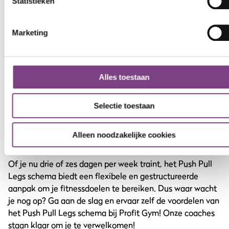
presses
presses
Statistieken
Tricep
Bicep
Tricep
Bicep
Deadlift
Dead
Marketing
dips
curls
dips
curls
Pas het aantal sets en herhalingen aan op basis van je
eigen niveau, doelen en beschikbare tijd, of voeg andere
Alles toestaan
oefeningen toe. Zorg er altijd voor dat je voldoende rust
neemt tussen de trainingssessies door voor optimaal
Selectie toestaan
herstel.
Alleen noodzakelijke cookies
Kom sporten bij Profit Gym
Of je nu drie of zes dagen per week traint, het Push Pull
Legs schema biedt een flexibele en gestructureerde
aanpak om je fitnessdoelen te bereiken. Dus waar wacht
je nog op? Ga aan de slag en ervaar zelf de voordelen van
het Push Pull Legs schema bij Profit Gym! Onze coaches
staan klaar om je te verwelkomen!