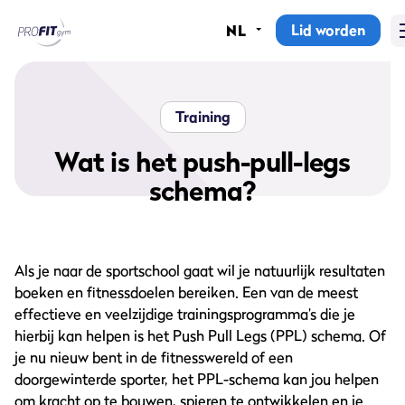
Lid worden
NL
Home
Sportscholen
Training
Abonnementen
Wat is het push-pull-legs
schema?
Groepslessen
Lesrooster
Als je naar de sportschool gaat wil je natuurlijk resultaten
Alle groepslessen
boeken en fitnessdoelen bereiken. Een van de meest
effectieve en veelzijdige trainingsprogramma’s die je
Waarom ProFit Gym
hierbij kan helpen is het Push Pull Legs (PPL) schema. Of
je nu nieuw bent in de fitnesswereld of een
doorgewinterde sporter, het PPL-schema kan jou helpen
om kracht op te bouwen, spieren te ontwikkelen en je