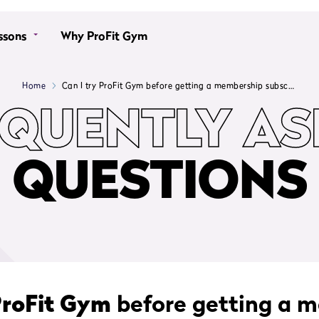
ssons
Why ProFit Gym
Home
Can I try ProFit Gym before getting a membership subscription?
EQUENTLY AS
QUESTIONS
ProFit Gym
before getting a 