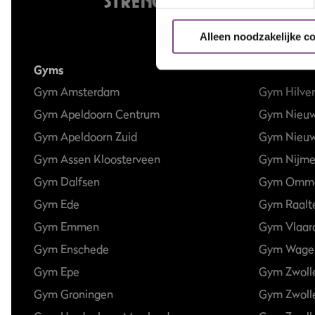
Alleen noodzakelijke c
Gyms
Gym Amsterdam
Gym Hilve
Gym Apeldoorn Centrum
Gym Nieu
Gym Apeldoorn Zuid
Gym Nieuw
Gym Assen Kloosterveen
Gym Nijm
Gym Dalfsen
Gym Omm
Gym Ede
Gym Raalt
Gym Emmen
Gym Vlaar
Gym Enschede
Gym Wage
Gym Epe
Gym Zwoll
Gym Groningen
Gym Zwoll