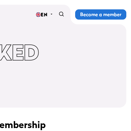
Become a member
EN
Home
Gyms
KED
Memberships
Group lessons
Lesson schedule
All group lessons
Why ProFit Gym
membership