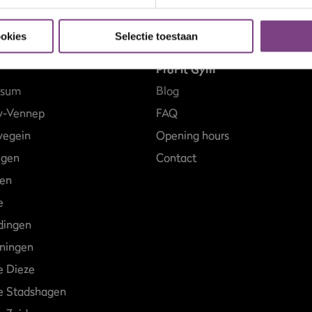
ookies
Selectie toestaan
ProFit Gym
rsum
Blog
w-Vennep
FAQ
egein
Opening hours
egen
Contact
en
e
dingen
ningen
e Dieze
e Stadshagen