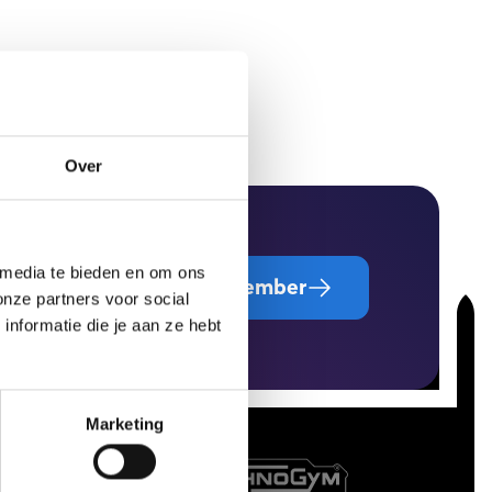
h this you can
back if you sign up for
Over
 media te bieden en om ons
Become a member
onze partners voor social
nformatie die je aan ze hebt
Marketing