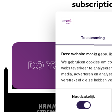
subscripti
Of course you can! At
exercise once or take p
a membership subscrip
Toestemming
Deze website maakt gebruik
DO YOU WANT
A
We gebruiken cookies om cont
websiteverkeer te analyseren
media, adverteren en analys
verstrekt of die ze hebben v
Toestemmingsselectie
Noodzakelijk