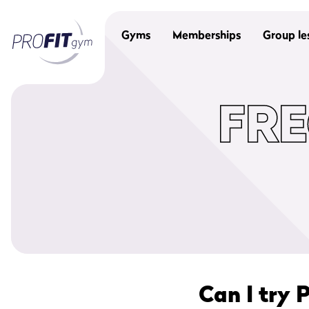
Gyms
Memberships
Group le
FR
Can I try 