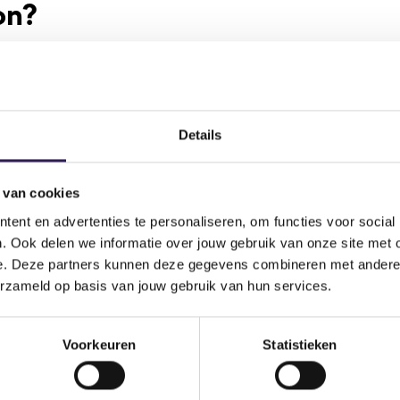
on?
 the front desk in the gym you can ask for a welcome-form. Wit
art in a group lesson. You pay €10.- for this which you will get 
tion.
Details
 van cookies
LL-IN FITNESS?
ent en advertenties te personaliseren, om functies voor social
. Ook delen we informatie over jouw gebruik van onze site met 
e. Deze partners kunnen deze gegevens combineren met andere i
erzameld op basis van jouw gebruik van hun services.
Voorkeuren
Statistieken