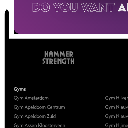
DO YOU WANT
A
Gyms
Gym Amsterdam
Gym Hilve
Gym Apeldoorn Centrum
Gym Nieu
Gym Apeldoorn Zuid
Gym Nieuw
Gym Assen Kloosterveen
Gym Nijm