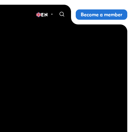
Become a member
EN
Home
Gyms
Memberships
Group lessons
Lesson schedule
All group lessons
Why ProFit Gym