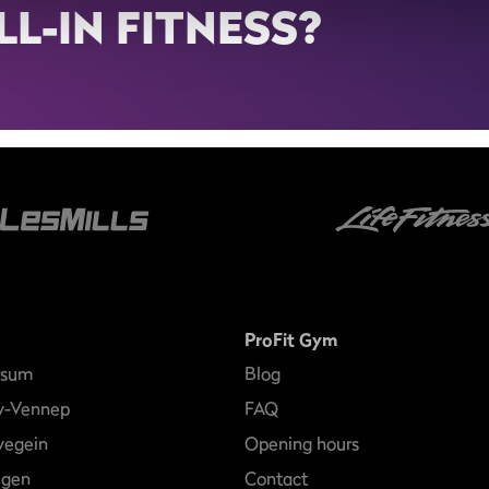
LL-IN FITNESS?
ProFit Gym
rsum
Blog
w-Vennep
FAQ
egein
Opening hours
egen
Contact