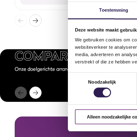
Toestemming
Deze website maakt gebruik
We gebruiken cookies om cont
websiteverkeer te analyseren
COMPARABLE
LESS
media, adverteren en analys
45 min
Live
verstrekt of die ze hebben v
Onze doelgerichte arrangementen voor ieder type sport
XCore
Toestemmingsselectie
Noodzakelijk
Alleen noodzakelijke c