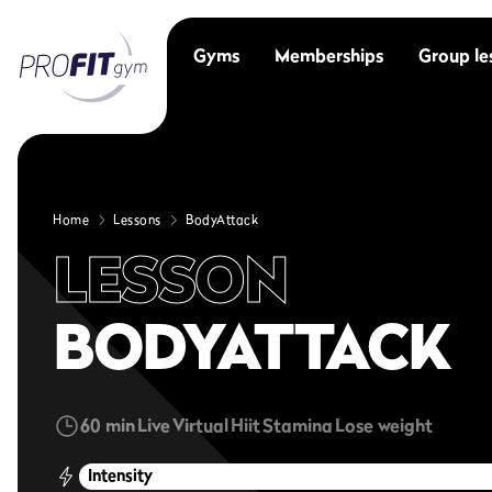
Gyms
Memberships
Group le
Home
Lessons
BodyAttack
LESSON
BODYATTACK
60 min
Live
Virtual
Hiit
Stamina
Lose weight
Intensity