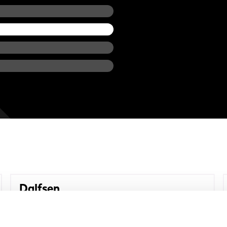
Dalfsen
Kampmansweg 8b
View gym