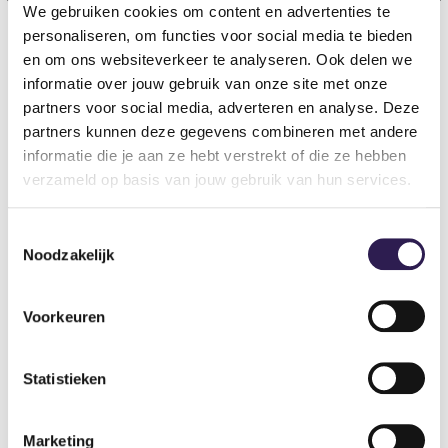
We gebruiken cookies om content en advertenties te
personaliseren, om functies voor social media te bieden
en om ons websiteverkeer te analyseren. Ook delen we
DO YOU WANT
ALL-IN
informatie over jouw gebruik van onze site met onze
FITNESS?
partners voor social media, adverteren en analyse. Deze
partners kunnen deze gegevens combineren met andere
Become a member
informatie die je aan ze hebt verstrekt of die ze hebben
verzameld op basis van jouw gebruik van hun services.
Toestemmingsselectie
Noodzakelijk
Voorkeuren
Statistieken
Gyms
Marketing