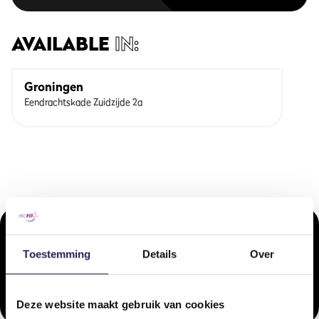
AVAILABLE
IN:
Groningen
Eendrachtskade Zuidzijde 2a
COMPARABLE
LESSONS
Onze doelgerichte arrangementen voor ieder type sporter.
Toestemming
Details
Over
BodyPump
Deze website maakt gebruik van cookies