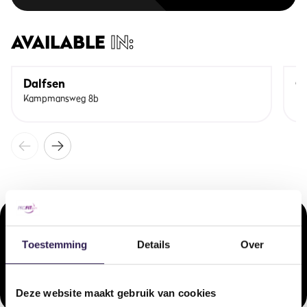
AVAILABLE
IN:
Dalfsen
O
Kampmansweg 8b
Ha
COMPARABLE
LESSONS
Onze doelgerichte arrangementen voor ieder type sporter.
Toestemming
Details
Over
XCore
Upperbo
Deze website maakt gebruik van cookies