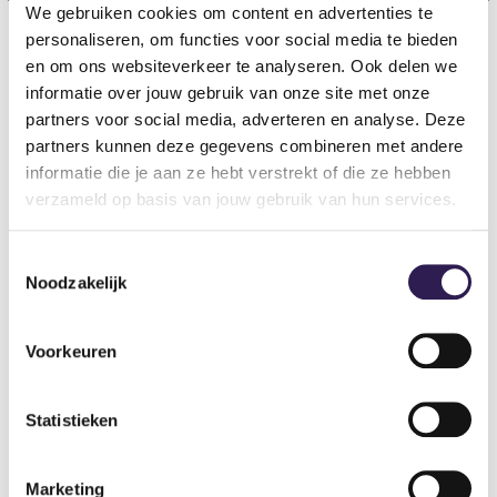
We gebruiken cookies om content en advertenties te
personaliseren, om functies voor social media te bieden
en om ons websiteverkeer te analyseren. Ook delen we
DO YOU WANT
ALL-IN
informatie over jouw gebruik van onze site met onze
FITNESS?
partners voor social media, adverteren en analyse. Deze
partners kunnen deze gegevens combineren met andere
Become a member
informatie die je aan ze hebt verstrekt of die ze hebben
verzameld op basis van jouw gebruik van hun services.
Toestemmingsselectie
Noodzakelijk
Voorkeuren
Statistieken
Gyms
Marketing