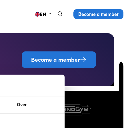
Become a member
EN
Home
Gyms
Memberships
Become a member
Group lessons
Lesson schedule
All group lessons
Over
Why ProFit Gym