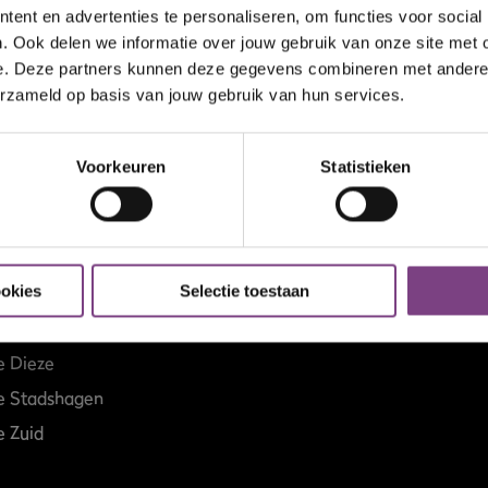
ent en advertenties te personaliseren, om functies voor social
. Ook delen we informatie over jouw gebruik van onze site met 
ProFit Gym
e. Deze partners kunnen deze gegevens combineren met andere i
rsum
Blog
erzameld op basis van jouw gebruik van hun services.
w-Vennep
FAQ
egein
Opening hours
Voorkeuren
Statistieken
egen
Contact
en
e
dingen
ookies
Selectie toestaan
ningen
e Dieze
e Stadshagen
 Zuid