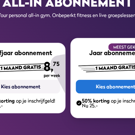
ALL-IN ABONNEMENT
Your personal all-in gym. Onbeperkt fitness en live groepslessen
MEEST GEK
fjaar abonnement
Jaar abonneme
8,
75
per week
Kies abonnement
Kies abonnemen
orting
op je inschrijfgeld!
50% korting
op je inschr
,-
Nu 25,-