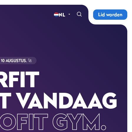
Lid worden
NL
Home
Sportscholen
Abonnementen
 10 AUGUSTUS.
🚀
FIT
Groepslessen
Lesrooster
T VANDAAG
Alle groepslessen
OFIT GYM.
Waarom ProFit Gym