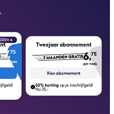
.
OZEN 🔥
nt
Tweejaar abonnement
7,
75
6,
75
per week
per week
t
Kies abonnement
ijfgeld!
50% korting
op je inschrijfgeld!
Nu 25,-