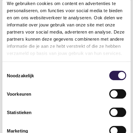
We gebruiken cookies om content en advertenties te
personaliseren, om functies voor social media te bieden
en om ons websiteverkeer te analyseren. Ook delen we
DO YOU WANT
ALL-IN
informatie over jouw gebruik van onze site met onze
FITNESS?
partners voor social media, adverteren en analyse. Deze
partners kunnen deze gegevens combineren met andere
Become a member
informatie die je aan ze hebt verstrekt of die ze hebben
verzameld op basis van jouw gebruik van hun services.
Toestemmingsselectie
Noodzakelijk
Voorkeuren
Statistieken
Gyms
Marketing