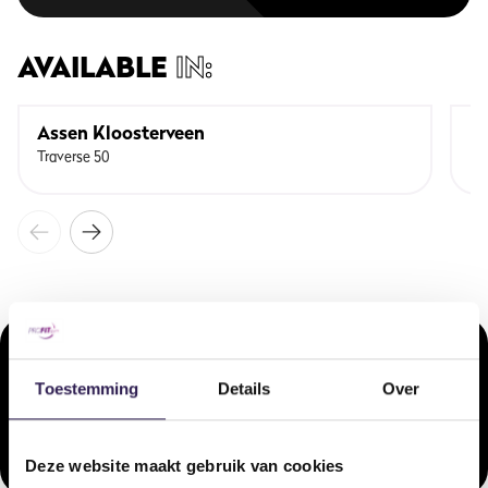
AVAILABLE
IN:
Assen Kloosterveen
D
Traverse 50
Ka
COMPARABLE
LESSONS
Onze doelgerichte arrangementen voor ieder type sporter.
Toestemming
Details
Over
INTENSCardio
Deze website maakt gebruik van cookies