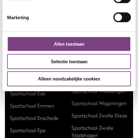
Sportschool Amsterdam
Sportschool Hilversum
Marketing
Sportschool Apeldoorn
Sportschool Nieuw-
Centrum
Vennep
Sportschool Apeldoorn
Sportschool Nieuwegein
Alles toestaan
Zuid
Sportschool Nijmegen
Sportschool Assen
Selectie toestaan
Sportschool Ommen
Kloosterveen
Sportschool Raalte
Alleen noodzakelijke cookies
Sportschool Dalfsen
Sportschool Vlaardingen
Sportschool Ede
Sportschool Wageningen
Sportschool Emmen
Sportschool Zwolle Dieze
Sportschool Enschede
Sportschool Zwolle
Sportschool Epe
Stadshagen