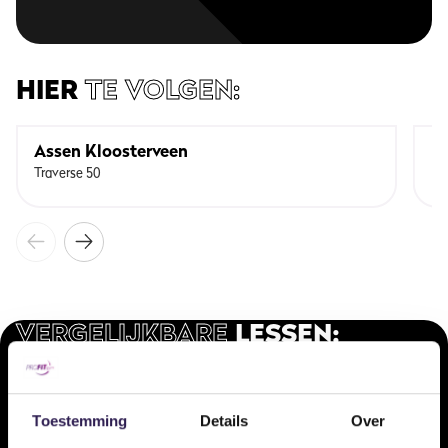
HIER
TE VOLGEN:
Assen Kloosterveen
D
Traverse 50
Ka
VERGELIJKBARE
LESSEN:
Onze doelgerichte arrangementen voor ieder type sporter.
INTENSCardio
Toestemming
Details
Over