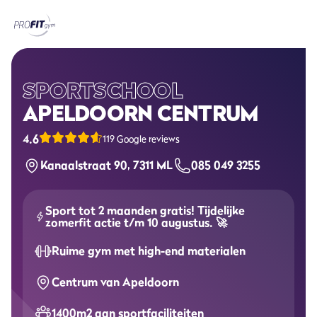
Home
Sportscholen
SPORTSCHOOL
APELDOORN CENTRUM
Abonnementen
4.6
119 Google reviews
Groepslessen
Kanaalstraat 90, 7311 ML
085 049 3255
Lesrooster
Sport tot 2 maanden gratis! Tijdelijke
Alle groepslessen
zomerfit actie t/m 10 augustus. 🚀
Ruime gym met high-end materialen
Waarom ProFit Gym
Centrum van Apeldoorn
1400m2 aan sportfaciliteiten