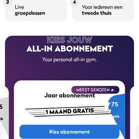
3
4
Live
Voor iedereen een
groepslessen
tweede thuis
KIES JOUW
ALL-IN ABONNEMENT
Your personal all-in gym.
MEEST GEKOZEN 🔥
Jaar abonnement
7,
75
5
per week
ek
Kies abonnement