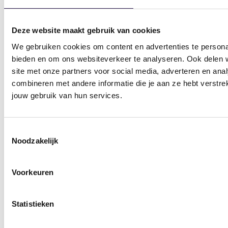
Sportscholen
Sportschool Amsterdam
Sportschool Hilversum
Deze website maakt gebruik van cookies
Sportschool Apeldoorn
Sportschool Nieuw-
We gebruiken cookies om content en advertenties te personal
Centrum
Vennep
bieden en om ons websiteverkeer te analyseren. Ook delen w
site met onze partners voor social media, adverteren en an
Sportschool Apeldoorn
Sportschool Nieuwegein
combineren met andere informatie die je aan ze hebt verstre
Zuid
Sportschool Nijmegen
jouw gebruik van hun services.
Sportschool Assen
Sportschool Ommen
Kloosterveen
Toestemmingsselectie
Sportschool Raalte
Sportschool Dalfsen
Noodzakelijk
Sportschool Vlaardingen
Sportschool Ede
Voorkeuren
Sportschool Wageningen
Sportschool Emmen
Sportschool Zwolle Dieze
Sportschool Enschede
Statistieken
Sportschool Zwolle
Sportschool Epe