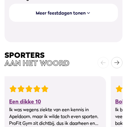
Meer feestdagen tonen
SPORTERS
AAN HET WOORD
Een dikke 10
Boks
Ik was wegens ziekte van een kennis in
Ik be
Apeldoorn, maar ik wilde toch even sporten.
veel 
ProFit Gym zit dichtbij, dus ik daarheen en
boksz