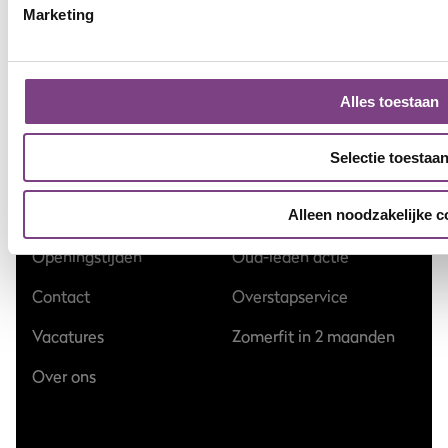
Stadshagen
Marketing
Sportschool Groningen
Sportschool Zwolle Zuid
Sportschool Hardenberg
Marslanden
Alles toestaan
ProFit Gym
Selectie toestaa
Blog
Gymlessen
Veelgestelde vragen
Bedrijfsfitness
Alleen noodzakelijke c
Openingstijden
Oud-leden actie
Contact
Overstapservice
Vacatures
Zomerfit in 2 maanden
Over ons