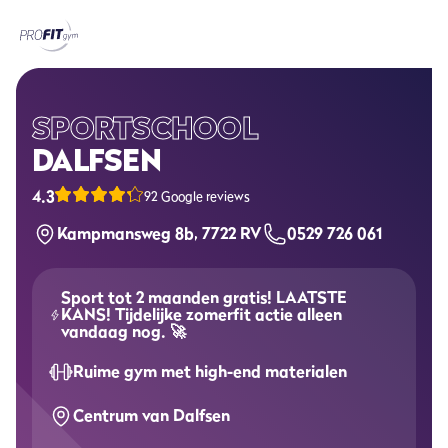
Home
Sportscholen
SPORTSCHOOL
DALFSEN
Abonnementen
4.3
92 Google reviews
Groepslessen
Kampmansweg 8b, 7722 RV
0529 726 061
Lesrooster
Sport tot 2 maanden gratis! LAATSTE
Alle groepslessen
KANS! Tijdelijke zomerfit actie alleen
vandaag nog. 🚀
Waarom ProFit Gym
Ruime gym met high-end materialen
Centrum van Dalfsen