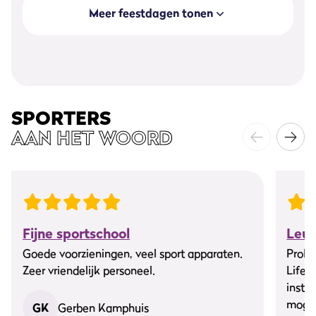
Meer feestdagen tonen
SPORTERS
AAN HET WOORD
Fijne sportschool
Leuk
Goede voorzieningen, veel sport apparaten.
ProFi
Zeer vriendelijk personeel.
Life 
instr
mogel
GK
Gerben Kamphuis