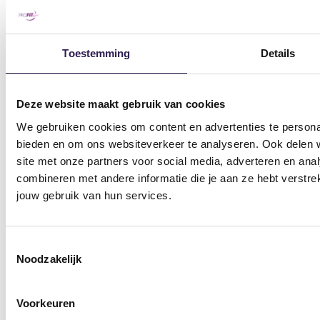
Sportscholen
Sportschool Amsterdam
Sportschool Hilversum
Toestemming
Details
Sportschool Apeldoorn
Sportschool Nieuw-
Centrum
Vennep
Deze website maakt gebruik van cookies
Sportschool Apeldoorn
Sportschool Nieuwegein
We gebruiken cookies om content en advertenties te personal
Zuid
bieden en om ons websiteverkeer te analyseren. Ook delen w
Sportschool Nijmegen
site met onze partners voor social media, adverteren en an
Sportschool Assen
combineren met andere informatie die je aan ze hebt verstre
Sportschool Ommen
Kloosterveen
jouw gebruik van hun services.
Sportschool Raalte
Sportschool Dalfsen
Sportschool Vlaardingen
Toestemmingsselectie
Sportschool Ede
Noodzakelijk
Sportschool Wageningen
Sportschool Emmen
Sportschool Zwolle Dieze
Sportschool Enschede
Voorkeuren