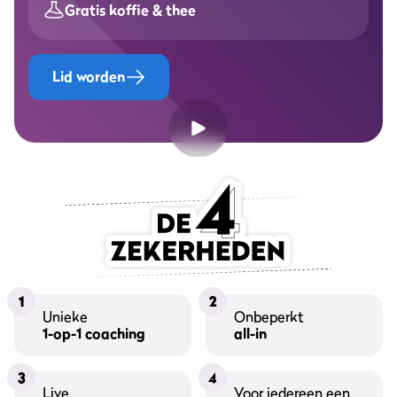
Gratis koffie & thee
Lid worden
1
2
Unieke
Onbeperkt
1-op-1 coaching
all-in
3
4
Live
Voor iedereen een