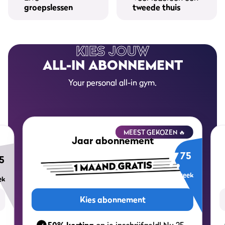
groepslessen
tweede thuis
KIES JOUW
ALL-IN ABONNEMENT
Your personal all-in gym.
MEEST GEKOZEN 🔥
Jaar abonnement
7,
75
5
per week
ek
Kies abonnement