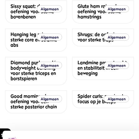
Sissy squat: de
Glute ham raise: de
Algemeen
Algemeen
oefening voor sterke
oefening voor sterke
bovenbenen
hamstrings
Hanging leg raises:
Shrugs: de oefening
Algemeen
Algemeen
sterke core en strakke
voor sterke traps
abs
Diamond push up: dé
Landmine press: kracht
Algemeen
Algemeen
bodyweight oefening
en stabiliteit in één
voor sterke triceps en
beweging
borstspieren
Good morning: de
Spider curls: maximale
Algemeen
Algemeen
oefening voor een
focus op je biceps
sterke posterior chain
1
2
3
4
5
6
7
8
9
10