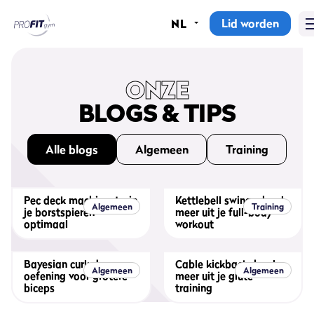
Lid worden
NL
Home
Sportscholen
ONZE
BLOGS & TIPS
Abonnementen
Alle blogs
Algemeen
Training
Groepslessen
Lesrooster
Pec deck machine: train
Kettlebell swings: haal
Algemeen
Training
je borstspieren
meer uit je full-body
Alle groepslessen
optimaal
workout
Waarom ProFit Gym
Bayesian curl: de
Cable kickback: haal
Algemeen
Algemeen
oefening voor grotere
meer uit je glute
biceps
training