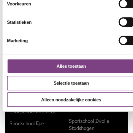
Voorkeuren
Sportschool Amsterdam
Sportschool Hilversum
Sportschool Apeldoorn
Sportschool Nieuw-
Statistieken
Centrum
Vennep
Sportschool Apeldoorn
Sportschool Nieuwegein
Marketing
Zuid
Sportschool Nijmegen
Sportschool Assen
Sportschool Ommen
Kloosterveen
Alles toestaan
Sportschool Raalte
Sportschool Dalfsen
Selectie toestaan
Sportschool Vlaardingen
Sportschool Ede
Sportschool Wageningen
Sportschool Emmen
Alleen noodzakelijke cookies
Sportschool Zwolle Dieze
Sportschool Enschede
Sportschool Zwolle
Sportschool Epe
Stadshagen