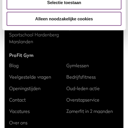
Sportschool Enschede
Selectie toestaan
Sportschool Zwolle
Sportschool Epe
Stadshagen
Alleen noodzakelijke cookies
Sportschool Groningen
Sportschool Zwolle Zuid
Sportschool Hardenberg
Marslanden
ProFit Gym
Blog
Gymlessen
Veelgestelde vragen
Bedrijfsfitness
Openingstijden
Oud-leden actie
Contact
Overstapservice
Vacatures
Zomerfit in 2 maanden
Over ons