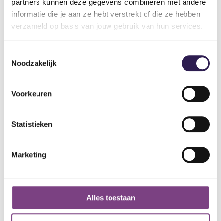
partners kunnen deze gegevens combineren met andere
informatie die je aan ze hebt verstrekt of die ze hebben
verzameld op basis van jouw gebruik van hun services.
Sportscholen
Sportschool Amsterdam
Sportschool Hilversum
Toestemmingsselectie
Noodzakelijk
Sportschool Apeldoorn
Sportschool Nieuw-
Centrum
Vennep
Voorkeuren
Sportschool Apeldoorn
Sportschool Nieuwegein
Zuid
Sportschool Nijmegen
Statistieken
Sportschool Assen
Sportschool Ommen
Kloosterveen
Marketing
Sportschool Raalte
Sportschool Dalfsen
Sportschool Vlaardingen
Sportschool Ede
Sportschool Wageningen
Alles toestaan
Sportschool Emmen
Sportschool Zwolle Dieze