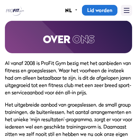
Lid worden
NL
Home
Sportscholen
OVER
ONS
Abonnementen
Al vanaf 2008 is ProFit Gym bezig met het aanbieden van
Groepslessen
fitness en groepslessen. Waar het voorheen de insteek
had om alleen betaalbaar te zijn, is dit de afgelopen jaren
Lesrooster
uitgegroeid tot een fitness club met een zeer breed sport-
en serviceaanbod voor één all-in prijs.
Alle groepslessen
Het uitgebreide aanbod van groepslessen, de small group
Waarom ProFit Gym
trainingen, de buitenlessen, het aantal arrangementen en
het unieke ‘mijn resultaten’-programma, zorgt er voor voor
iedereen wel een geschikte trainingsvorm is. Daarnaast
zitten we zelf nooit stil en hebben we nu ook onze eigen