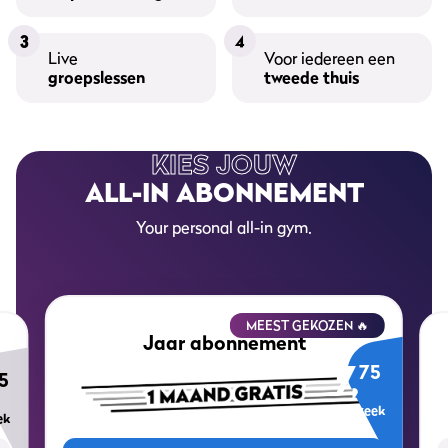
3
4
Live
Voor iedereen een
groepslessen
tweede thuis
KIES JOUW
ALL-IN ABONNEMENT
Your personal all-in gym.
MEEST GEKOZEN 🔥
Jaar abonnement
7,
75
5
per week
ek