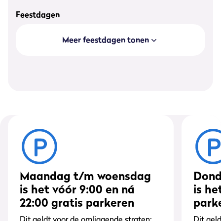
Feestdagen
Meer feestdagen tonen
Maandag t/m woensdag
Dond
is het vóór 9:00 en ná
is he
22:00 gratis parkeren
park
Dit geldt voor de omliggende straten:
Dit gel