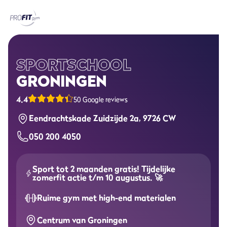
Home
Sportscholen
SPORTSCHOOL
GRONINGEN
Abonnementen
4.4
50 Google reviews
Groepslessen
Eendrachtskade Zuidzijde 2a, 9726 CW
050 200 4050
Lesrooster
Alle groepslessen
Sport tot 2 maanden gratis! Tijdelijke
zomerfit actie t/m 10 augustus. 🚀
Waarom ProFit Gym
Ruime gym met high-end materialen
Centrum van Groningen