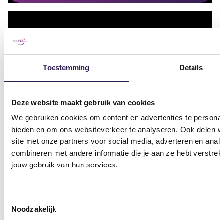
Toestemming
Details
Deze website maakt gebruik van cookies
We gebruiken cookies om content en advertenties te personal
Sportscholen
bieden en om ons websiteverkeer te analyseren. Ook delen w
Sportschool Amsterdam
Sportschool Hilversum
site met onze partners voor social media, adverteren en an
combineren met andere informatie die je aan ze hebt verstre
Sportschool Apeldoorn
Sportschool Nieuw-
jouw gebruik van hun services.
Centrum
Vennep
Sportschool Apeldoorn
Sportschool Nieuwegein
Toestemmingsselectie
Zuid
Sportschool Nijmegen
Noodzakelijk