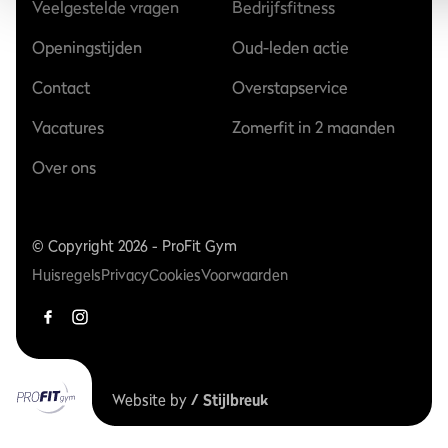
Veelgestelde vragen
Bedrijfsfitness
Openingstijden
Oud-leden actie
Contact
Overstapservice
Vacatures
Zomerfit in 2 maanden
Over ons
© Copyright 2026 - ProFit Gym
Huisregels
Privacy
Cookies
Voorwaarden
Website by
/ Stijlbreuk