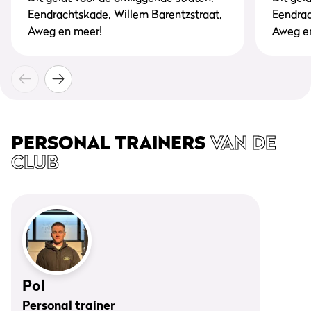
Eendrachtskade, Willem Barentzstraat,
Eendrac
Aweg en meer!
Aweg e
PERSONAL TRAINERS
VAN DE
CLUB
Pol
Personal trainer