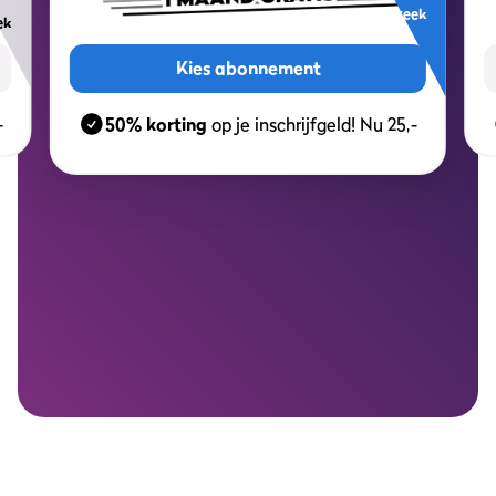
per week
ek
Kies abonnement
-
50% korting
op je inschrijfgeld! Nu 25,-