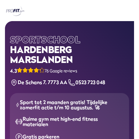
Home
Sportscholen
SPORTSCHOOL
HARDENBERG
Abonnementen
MARSLANDEN
Groepslessen
4.3
76 Google reviews
De Schans 7, 7773 AA
0523 723 048
Lesrooster
Alle groepslessen
Sport tot 2 maanden gratis! Tijdelijke
zomerfit actie t/m 10 augustus. 🚀
Waarom ProFit Gym
Ruime gym met high-end fitness
materialen
Gratis parkeren