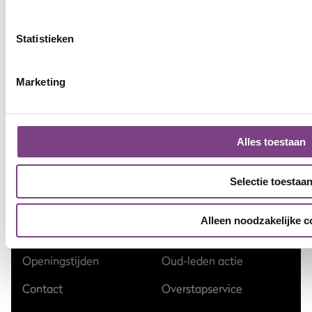
Sportschool Wageningen
Sportschool Emmen
Statistieken
Sportschool Zwolle Dieze
Sportschool Enschede
Sportschool Zwolle
Sportschool Epe
Marketing
Stadshagen
Sportschool Groningen
Sportschool Zwolle Zuid
Sportschool Hardenberg
Alles toestaan
Marslanden
ProFit Gym
Selectie toestaa
Blog
Gymlessen
Alleen noodzakelijke c
Veelgestelde vragen
Bedrijfsfitness
Openingstijden
Oud-leden actie
Contact
Overstapservice