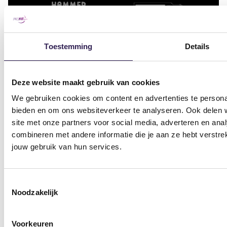
Toestemming
Details
Sportscholen
Sportschool Amsterdam
Sportschool Hilversum
Deze website maakt gebruik van cookies
We gebruiken cookies om content en advertenties te personal
Sportschool Apeldoorn
Sportschool Nieuw-
bieden en om ons websiteverkeer te analyseren. Ook delen w
Centrum
Vennep
site met onze partners voor social media, adverteren en an
Sportschool Apeldoorn
Sportschool Nieuwegein
combineren met andere informatie die je aan ze hebt verstre
Zuid
jouw gebruik van hun services.
Sportschool Nijmegen
Sportschool Assen
Sportschool Ommen
Kloosterveen
Toestemmingsselectie
Noodzakelijk
Sportschool Raalte
Sportschool Dalfsen
Sportschool Vlaardingen
Sportschool Ede
Voorkeuren