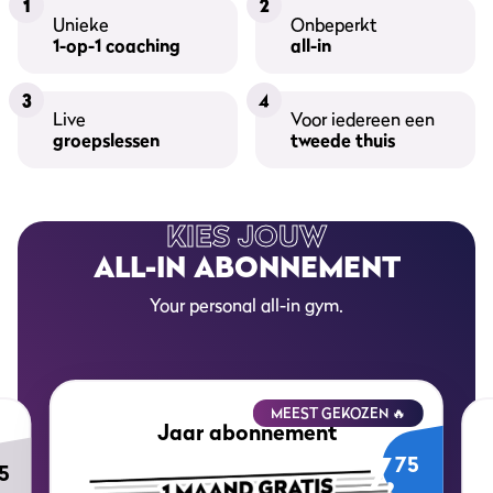
1
2
Unieke
Onbeperkt
1-op-1 coaching
all-in
3
4
Live
Voor iedereen een
groepslessen
tweede thuis
KIES JOUW
ALL-IN ABONNEMENT
Your personal all-in gym.
MEEST GEKOZEN 🔥
Jaar abonnement
7,
75
5