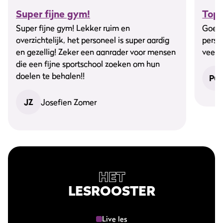
Super fijne gym!
Top 
Super fijne gym! Lekker ruim en
Goede
overzichtelijk, het personeel is super aardig
perso
en gezellig! Zeker een aanrader voor mensen
veel 
die een fijne sportschool zoeken om hun
doelen te behalen!!
PO
JZ
Josefien Zomer
HET
LESROOSTER
Live les