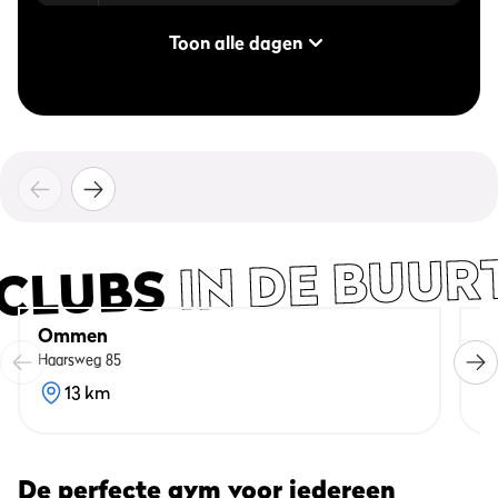
Toon alle dagen
Personal Training
Ricoc
Op aanvraag
2,50 pe
op aanvraag
arrangement
IN DE BUUR
CLUBS
Ommen
D
Haarsweg 85
Ka
13 km
De perfecte gym voor iedereen