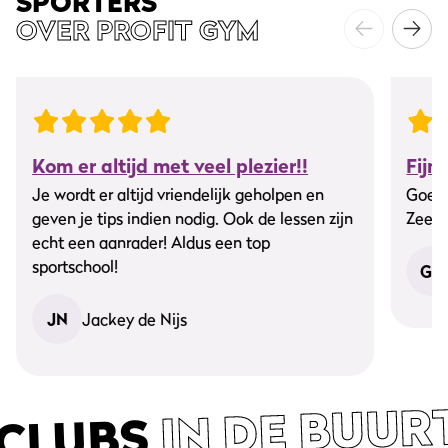
SPORTERS
OVER PROFIT GYM
Kom er altijd met veel plezier!!
Fijn
Je wordt er altijd vriendelijk geholpen en
Goede
geven je tips indien nodig. Ook de lessen zijn
Zeer 
echt een aanrader! Aldus een top
sportschool!
GK
JN
Jackey de Nijs
IN DE BUUR
CLUBS