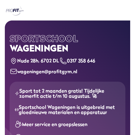
Home
Sportscholen
SPORTSCHOOL
WAGENINGEN
Abonnementen
Nude 28h, 6702 DL
0317 358 646
Groepslessen
wageningen@profitgym.nl
Lesrooster
Sport tot 2 maanden gratis! Tijdelijke
Alle groepslessen
zomerfit actie t/m 10 augustus. 🚀
Sportschool Wageningen is uitgebreid met
Waarom ProFit Gym
gloednieuwe materialen en apparatuur
Meer service en groepslessen