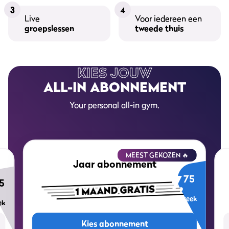
3
4
Live
Voor iedereen een
groepslessen
tweede thuis
KIES JOUW
ALL-IN ABONNEMENT
Your personal all-in gym.
MEEST GEKOZEN 🔥
Jaar abonnement
7,
75
5
per week
ek
Kies abonnement