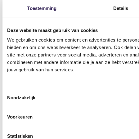
Sportschool Amsterdam
Sportschool Hilversum
Toestemming
Details
Sportschool Apeldoorn
Sportschool Nieuw-
Centrum
Vennep
Deze website maakt gebruik van cookies
Sportschool Apeldoorn
Sportschool Nieuwegein
We gebruiken cookies om content en advertenties te personal
Zuid
bieden en om ons websiteverkeer te analyseren. Ook delen w
Sportschool Nijmegen
site met onze partners voor social media, adverteren en an
Sportschool Assen
Sportschool Ommen
combineren met andere informatie die je aan ze hebt verstre
Kloosterveen
jouw gebruik van hun services.
Sportschool Raalte
Sportschool Dalfsen
Sportschool Vlaardingen
Sportschool Ede
Toestemmingsselectie
Noodzakelijk
Sportschool Wageningen
Sportschool Emmen
Sportschool Zwolle Dieze
Sportschool Enschede
Voorkeuren
Sportschool Zwolle
Sportschool Epe
Stadshagen
Statistieken