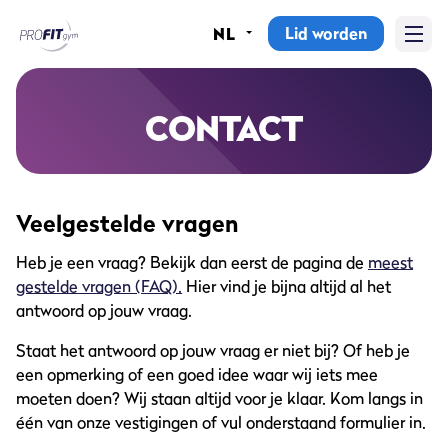
Lid worden
NL
Home
Sportscholen
CONTACT
Abonnementen
Veelgestelde vragen
Groepslessen
Heb je een vraag? Bekijk dan eerst de pagina de
meest
Lesrooster
gestelde vragen (FAQ).
Hier vind je bijna altijd al het
Alle groepslessen
antwoord op jouw vraag.
Staat het antwoord op jouw vraag er niet bij? Of heb je
Waarom ProFit Gym
een opmerking of een goed idee waar wij iets mee
moeten doen? Wij staan altijd voor je klaar. Kom langs in
één van onze vestigingen of vul onderstaand formulier in.