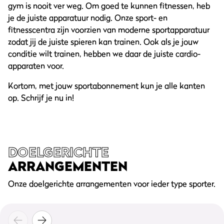
gym is nooit ver weg. Om goed te kunnen fitnessen, heb
je de juiste apparatuur nodig. Onze sport- en
fitnesscentra zijn voorzien van moderne sportapparatuur
zodat jij de juiste spieren kan trainen. Ook als je jouw
conditie wilt trainen, hebben we daar de juiste cardio-
apparaten voor.
Kortom, met jouw sportabonnement kun je alle kanten
op. Schrijf je nu in!
DOELGERICHTE
ARRANGEMENTEN
Afvallen in 8 weken
Ricoc
13,
50
Onze doelgerichte arrangementen voor ieder type sporter.
13,50 per week
2,50 pe
per week
arrangement