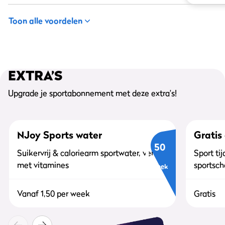
Toon alle voordelen
EXTRA’S
Upgrade je sportabonnement met deze extra's!
NJoy Sports water
Gratis
1,
50
Suikervrij & caloriearm sportwater, verrijkt
Sport ti
met vitamines
sportscho
per week
Vanaf 1,50 per week
Gratis