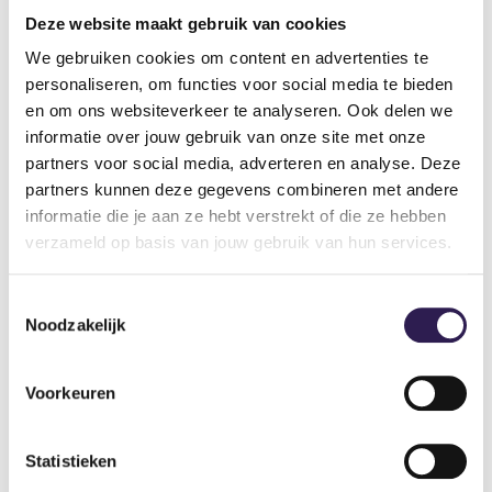
Deze website maakt gebruik van cookies
Telefoon (mobiel)
(Vereist)
We gebruiken cookies om content en advertenties te
personaliseren, om functies voor social media te bieden
en om ons websiteverkeer te analyseren. Ook delen we
Geboortedatum
(Vereist)
informatie over jouw gebruik van onze site met onze
partners voor social media, adverteren en analyse. Deze
partners kunnen deze gegevens combineren met andere
informatie die je aan ze hebt verstrekt of die ze hebben
E-mail
(Vereist)
verzameld op basis van jouw gebruik van hun services.
Toestemmingsselectie
Waar wil je gebruik van maken?
(Vereist)
Noodzakelijk
Fitness
Groepsles
Voorkeuren
Naar betalen
Statistieken