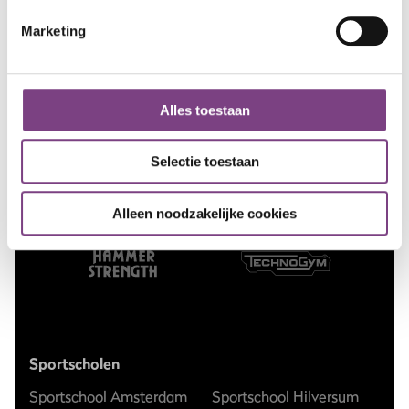
Marketing
OOK
ALL-IN FITNESS?
Schrijf je nu in
Alles toestaan
Selectie toestaan
Alleen noodzakelijke cookies
Sportscholen
Sportschool Amsterdam
Sportschool Hilversum