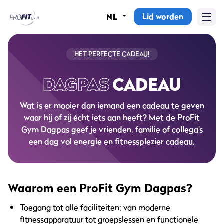
Lid worden
NL
Home
Sportscholen
HET PERFECTE CADEAU!
DAGPAS
CADEAU
Abonnementen
Wat is er mooier dan iemand een cadeau te geven
Groepslessen
waar hij of zij écht iets aan heeft? Met de ProFit
Gym Dagpas geef je vrienden, familie of collega’s
Lesrooster
een dag vol energie en fitnessplezier cadeau.
Alle groepslessen
Waarom ProFit Gym
Waarom een ProFit Gym Dagpas?
Toegang tot alle faciliteiten: van moderne
fitnessapparatuur tot groepslessen en functionele