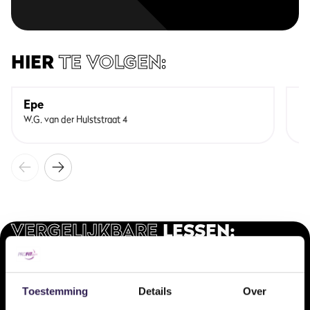
HIER
TE VOLGEN:
Epe
N
W.G. van der Hulststraat 4
Du
VERGELIJKBARE
LESSEN:
Onze doelgerichte arrangementen voor ieder type sporter.
BodyPump Heavy
Xcore/
Toestemming
Details
Over