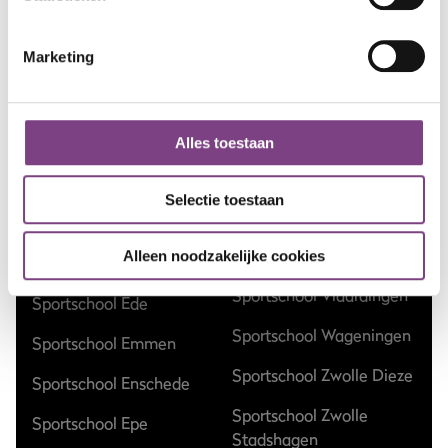
Sportschool Amsterdam
Sportschool Hilversum
Marketing
Sportschool Apeldoorn
Sportschool Nieuw-
Centrum
Vennep
Sportschool Apeldoorn
Sportschool Nieuwegein
Alles toestaan
Zuid
Sportschool Nijmegen
Sportschool Assen
Selectie toestaan
Sportschool Ommen
Kloosterveen
Sportschool Raalte
Alleen noodzakelijke cookies
Sportschool Dalfsen
Sportschool Vlaardingen
Sportschool Ede
Sportschool Wageningen
Sportschool Emmen
Sportschool Zwolle Dieze
Sportschool Enschede
Sportschool Zwolle
Sportschool Epe
Stadshagen