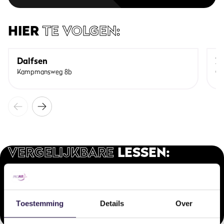
HIER
TE VOLGEN:
Dalfsen
Zw
Kampmansweg 8b
Ge
VERGELIJKBARE
LESSEN:
Onze doelgerichte arrangementen voor ieder type sporter.
Small Group Core Training
Small G
Toestemming
Details
Over