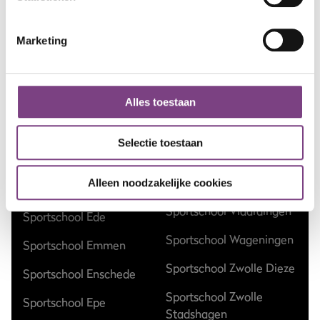
Sportschool Amsterdam
Sportschool Hilversum
Marketing
Sportschool Apeldoorn
Sportschool Nieuw-
Centrum
Vennep
Sportschool Apeldoorn
Sportschool Nieuwegein
Alles toestaan
Zuid
Sportschool Nijmegen
Sportschool Assen
Selectie toestaan
Sportschool Ommen
Kloosterveen
Sportschool Raalte
Alleen noodzakelijke cookies
Sportschool Dalfsen
Sportschool Vlaardingen
Sportschool Ede
Sportschool Wageningen
Sportschool Emmen
Sportschool Zwolle Dieze
Sportschool Enschede
Sportschool Zwolle
Sportschool Epe
Stadshagen