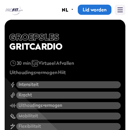
Lid worden
NL
Home
Sportscholen
GROEPSLES
GRITCARDIO
Abonnementen
30 min
Virtueel
Afvallen
Groepslessen
Uithoudingsvermogen
Hiit
Lesrooster
Intensiteit
Alle groepslessen
Kracht
Waarom ProFit Gym
Uithoudingsvermogen
Mobiliteit
Flexibiliteit