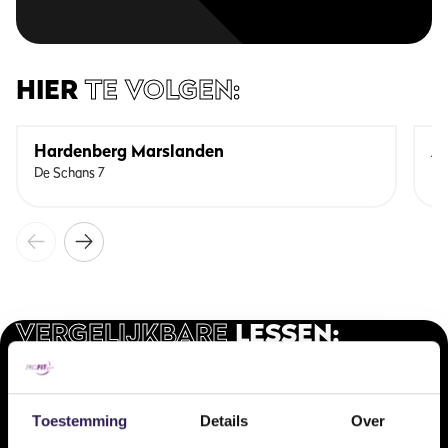
HIER
TE VOLGEN:
Hardenberg Marslanden
A
De Schans 7
Ka
VERGELIJKBARE
LESSEN:
Onze doelgerichte arrangementen voor ieder type sporter.
BodyAttack
BodyEn
Toestemming
Details
Over