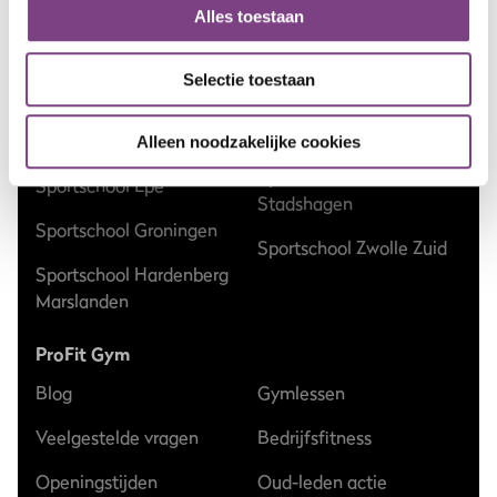
Sportschool Dalfsen
Alles toestaan
Sportschool Vlaardingen
Sportschool Ede
Selectie toestaan
Sportschool Wageningen
Sportschool Emmen
Sportschool Zwolle Dieze
Sportschool Enschede
Alleen noodzakelijke cookies
Sportschool Zwolle
Sportschool Epe
Stadshagen
Sportschool Groningen
Sportschool Zwolle Zuid
Sportschool Hardenberg
Marslanden
ProFit Gym
Blog
Gymlessen
Veelgestelde vragen
Bedrijfsfitness
Openingstijden
Oud-leden actie