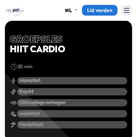
Lid worden
NL
Home
Sportscholen
GROEPSLES
HIIT CARDIO
Abonnementen
30 min
Groepslessen
Intensiteit
Lesrooster
Kracht
Alle groepslessen
Uithoudingsvermogen
Waarom ProFit Gym
Mobiliteit
Flexibiliteit