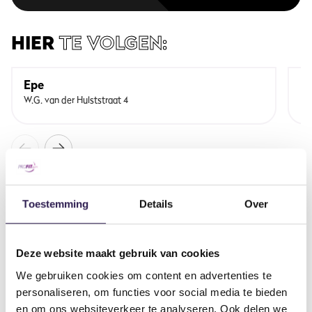
HIER
TE VOLGEN:
Epe
E
W.G. van der Hulststraat 4
Ni
Toestemming
Details
Over
OOK
ALL-IN FITNESS?
Schrijf je nu in
Deze website maakt gebruik van cookies
We gebruiken cookies om content en advertenties te
personaliseren, om functies voor social media te bieden
en om ons websiteverkeer te analyseren. Ook delen we