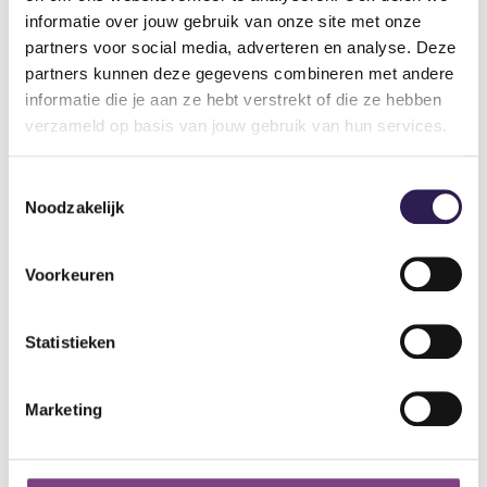
informatie over jouw gebruik van onze site met onze
partners voor social media, adverteren en analyse. Deze
partners kunnen deze gegevens combineren met andere
informatie die je aan ze hebt verstrekt of die ze hebben
verzameld op basis van jouw gebruik van hun services.
Toestemmingsselectie
Sportscholen
Noodzakelijk
Sportschool Amsterdam
Sportschool Hilversum
Voorkeuren
Sportschool Apeldoorn
Sportschool Nieuw-
Centrum
Vennep
Statistieken
Sportschool Apeldoorn
Sportschool Nieuwegein
Zuid
Sportschool Nijmegen
Marketing
Sportschool Assen
Sportschool Ommen
Kloosterveen
Sportschool Raalte