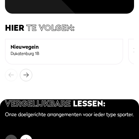
HIER
TE VOLGEN:
Nieuwegein
As
Dukatenburg 1B
Tr
VERGELIJKBARE
LESSEN:
Onze doelgerichte arrangementen voor ieder type sporter.
BodyCombat
Kickbok