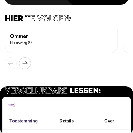
HIER
TE VOLGEN:
Ommen
E
Haarsweg 85
Ni
VERGELIJKBARE
LESSEN:
Onze doelgerichte arrangementen voor ieder type sporter.
Ricochet
Les Mil
Toestemming
Details
Over