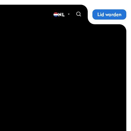
Lid worden
NL
Home
Sportscholen
Abonnementen
Groepslessen
Lesrooster
Alle groepslessen
Waarom ProFit Gym