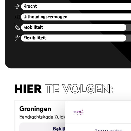
Kracht
Uithoudingsvermogen
Mobiliteit
Flexibiliteit
HIER
TE VOLGEN:
Groningen
Eendrachtskade Zuidzijde 2a
Bekijk sportschool