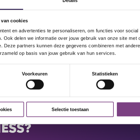
Details
 van cookies
SSEN:
ent en advertenties te personaliseren, om functies voor social
. Ook delen we informatie over jouw gebruik van onze site met 
60 min
e. Deze partners kunnen deze gegevens combineren met andere i
er.
Xcore/BRN Mix
erzameld op basis van jouw gebruik van hun services.
Voorkeuren
Statistieken
ookies
Selectie toestaan
NESS?