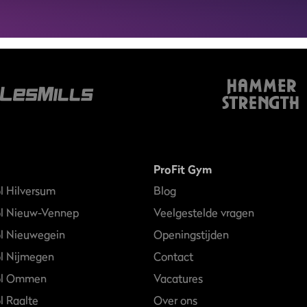
ProFit Gym
l Hilversum
Blog
ol Nieuw-Vennep
Veelgestelde vragen
l Nieuwegein
Openingstijden
l Nijmegen
Contact
ol Ommen
Vacatures
l Raalte
Over ons