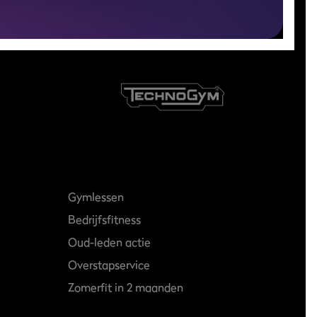
Gymlessen
Bedrijfsfitness
Oud-leden actie
Overstapservice
Zomerfit in 2 maanden