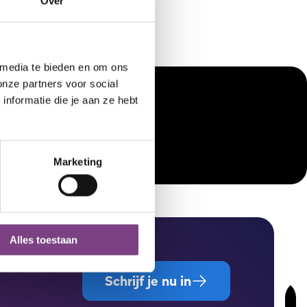
Over
 media te bieden en om ons
onze partners voor social
60 min
nformatie die je aan ze hebt
Calisthenics
Marketing
Alles toestaan
Schrijf je nu in