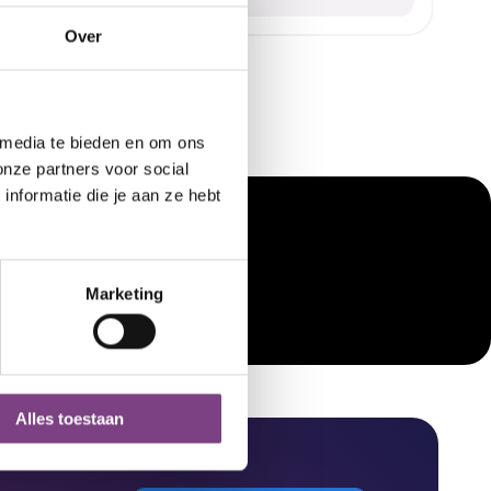
Over
 media te bieden en om ons
onze partners voor social
nformatie die je aan ze hebt
60 min
Live
Les Mills Yoga Yin
Marketing
Alles toestaan