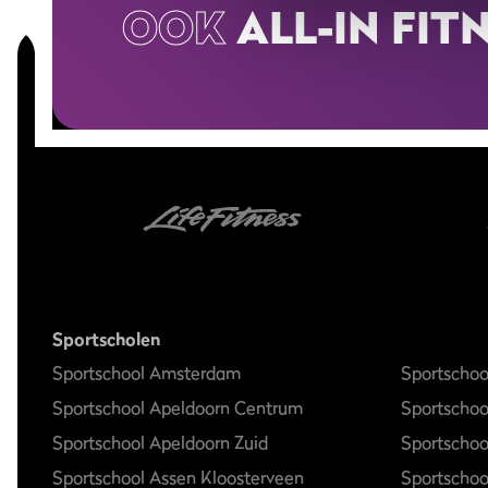
OOK
ALL-IN FIT
Sportscholen
Sportschool Amsterdam
Sportschoo
Sportschool Apeldoorn Centrum
Sportscho
Sportschool Apeldoorn Zuid
Sportschoo
Sportschool Assen Kloosterveen
Sportschoo