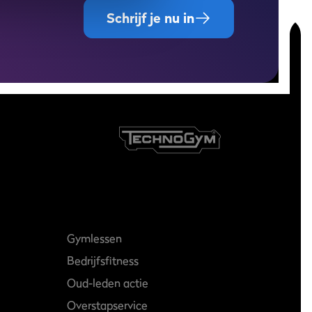
Schrijf je nu in
Gymlessen
Bedrijfsfitness
Oud-leden actie
Overstapservice