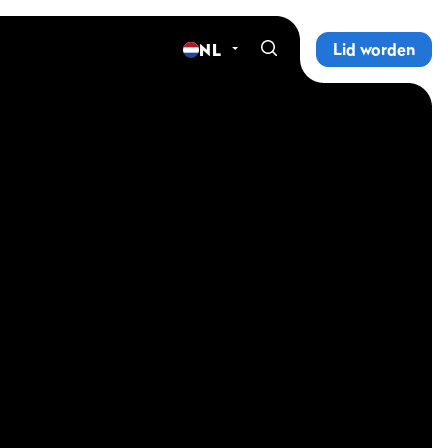
Lid worden
NL
Home
Sportscholen
Abonnementen
Groepslessen
Lesrooster
Alle groepslessen
Waarom ProFit Gym