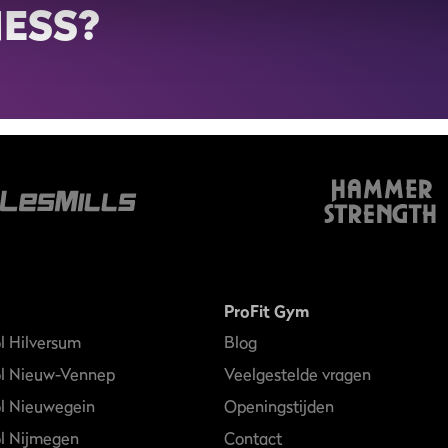
NESS?
ProFit Gym
l Hilversum
Blog
ol Nieuw-Vennep
Veelgestelde vragen
l Nieuwegein
Openingstijden
l Nijmegen
Contact