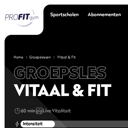
Sportscholen
Abonnementen
Home
Groepslessen
Vitaal & Fit
GROEPSLES
VITAAL & FIT
60 min
Live
Vitaliteit
Intensiteit