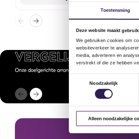
Toestemming
Deze website maakt gebruik
We gebruiken cookies om cont
websiteverkeer te analyseren
VERGELIJKBARE
LE
media, adverteren en analys
60 min
verstrekt of die ze hebben v
Onze doelgerichte arrangementen voor ieder type sport
Ricochet
Toestemmingsselectie
Noodzakelijk
Alleen noodzakelijke c