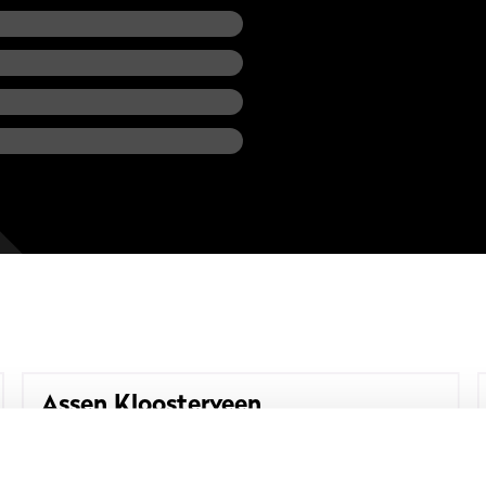
Assen Kloosterveen
Traverse 50
Bekijk sportschool