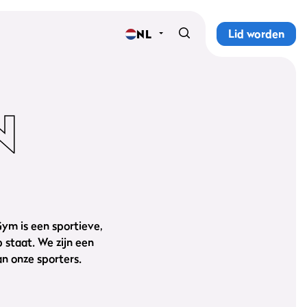
Lid worden
NL
Home
Sportscholen
N
Abonnementen
Groepslessen
Lesrooster
ym is een sportieve,
Alle groepslessen
staat. We zijn een
n onze sporters.
Waarom ProFit Gym