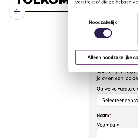
verstrekt of die ze hebben v
Toestemmingsselectie
Noodzakelijk
Interesse? 
Alleen noodzakelijke c
Ben je enthousias
team? Lijkt het je
je cv en een, op d
Op welke vacature wi
Naam
*
Voornaam