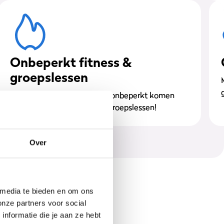
Onbeperkt fitness &
groepslessen
Als lid van ons team mag je onbeperkt komen
sporten en deelnemen aan groepslessen!
Over
 media te bieden en om ons
onze partners voor social
nformatie die je aan ze hebt