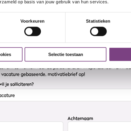
erzameld op basis van jouw gebruik van hun services.
Voorkeuren
Statistieken
Solliciteer direct
ookies
Selectie toestaan
t geworden over onze club in Ommen en wil je graag deel uit 
 tof om te werken voor dé personal & all-in sportschool van Ne
e vacature gebaseerde, motivatiebrief op!
l je solliciteren?
Achternaam