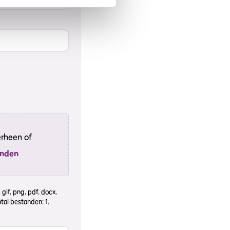
erheen of
anden
gif, png, pdf, docx,
tal bestanden: 1.