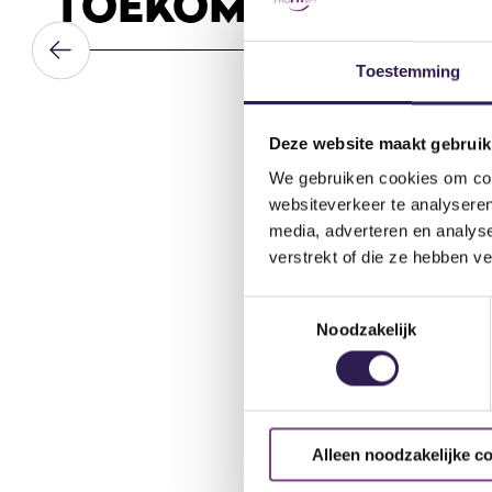
TOEKOMSTIGE WER
Toestemming
Deze website maakt gebruik
We gebruiken cookies om cont
Interesse? 
websiteverkeer te analyseren
Ben je enthousiast
media, adverteren en analys
ons team? Lijkt he
verstrekt of die ze hebben v
dan je cv en een, 
Toestemmingsselectie
Op welke vacature wi
Noodzakelijk
Naam
*
Voornaam
Alleen noodzakelijke c