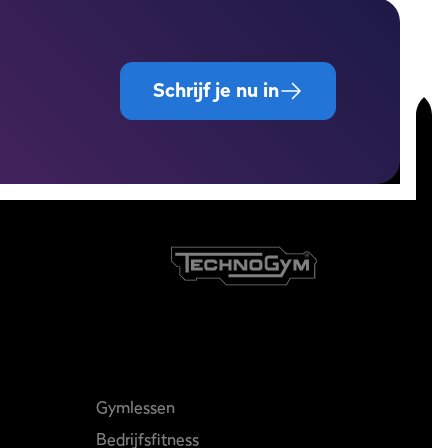
Schrijf je nu in
Gymlessen
Bedrijfsfitness