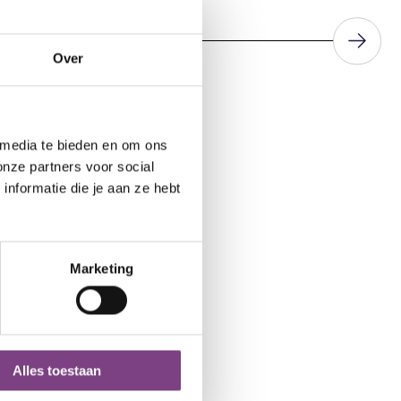
Over
 media te bieden en om ons
onze partners voor social
l uit maken van
nformatie die je aan ze hebt
n Nederland? Stuur
Marketing
Alles toestaan