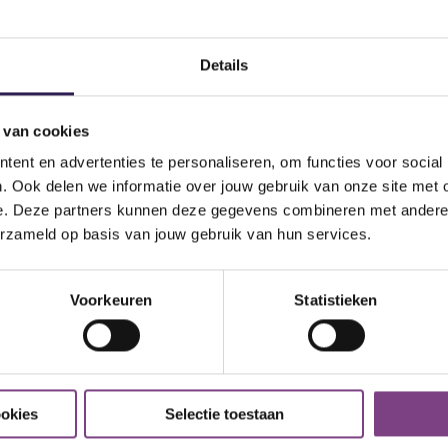
KPLEK
Details
 van cookies
ent en advertenties te personaliseren, om functies voor social
Solliciteer direct
. Ook delen we informatie over jouw gebruik van onze site met 
 geworden over onze nieuwe club in Raalte en wil je graag dee
e. Deze partners kunnen deze gegevens combineren met andere i
t je tof om te werken voor dé personal & all-in sportschool va
erzameld op basis van jouw gebruik van hun services.
op de vacature gebaseerde, motivatiebrief op!
l je solliciteren?
Voorkeuren
Statistieken
Achternaam
ookies
Selectie toestaan