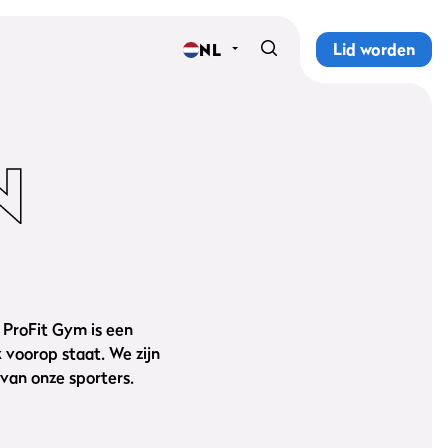
Lid worden
NL
Home
Sportscholen
N
Abonnementen
Groepslessen
Lesrooster
 ProFit Gym is een
Alle groepslessen
 voorop staat. We zijn
van onze sporters.
Waarom ProFit Gym