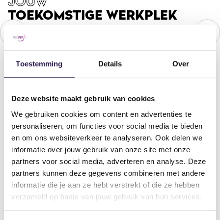
JOUW
TOEKOMSTIGE WERKPLEK
Toestemming
Details
Over
Interesse? Solliciteer direct
Deze website maakt gebruik van cookies
Ben je enthousiast geworden over onze club in Zwolle
Dieze en wil je graag deel uit maken van ons team?
We gebruiken cookies om content en advertenties te
Lijkt het je tof om te werken voor dé personal & all-in
personaliseren, om functies voor social media te bieden
sportschool van Nederland? Stuur dan je cv en een,
en om ons websiteverkeer te analyseren. Ook delen we
op de vacature gebaseerde, motivatiebrief op!
informatie over jouw gebruik van onze site met onze
partners voor social media, adverteren en analyse. Deze
Op welke vacature wil je solliciteren?
partners kunnen deze gegevens combineren met andere
informatie die je aan ze hebt verstrekt of die ze hebben
verzameld op basis van jouw gebruik van hun services.
Naam
*