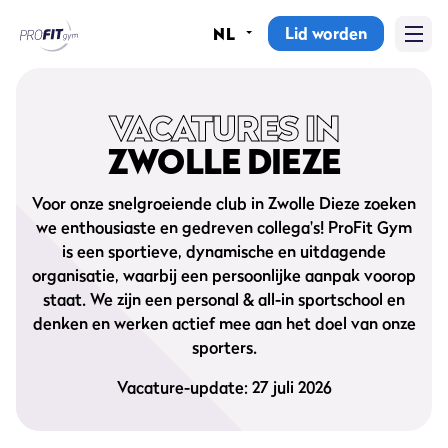
Lid worden
NL
Home
Sportscholen
VACATURES IN
ZWOLLE DIEZE
Abonnementen
Voor onze snelgroeiende club in Zwolle Dieze zoeken
Groepslessen
we enthousiaste en gedreven collega's! ProFit Gym
is een sportieve, dynamische en uitdagende
Lesrooster
organisatie, waarbij een persoonlijke aanpak voorop
staat. We zijn een personal & all-in sportschool en
Alle groepslessen
denken en werken actief mee aan het doel van onze
sporters.
Waarom ProFit Gym
Vacature-update: 27 juli 2026