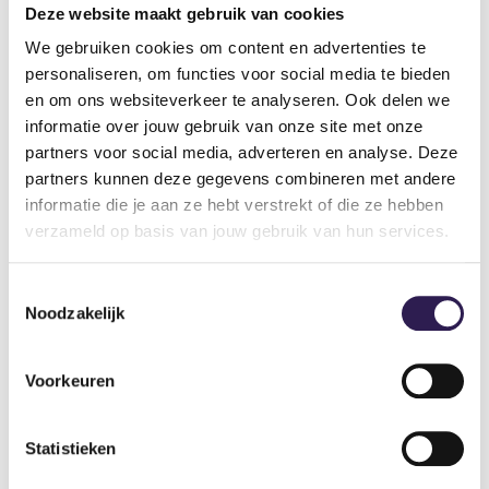
Maandag 27 september:
Deze website maakt gebruik van cookies
Woensdag 29 september:
OOK
ALL-IN FITNESS?
We gebruiken cookies om content en advertenties te
Zaterdag 2 oktober:
personaliseren, om functies voor social media te bieden
Schrijf je nu in
en om ons websiteverkeer te analyseren. Ook delen we
informatie over jouw gebruik van onze site met onze
partners voor social media, adverteren en analyse. Deze
partners kunnen deze gegevens combineren met andere
informatie die je aan ze hebt verstrekt of die ze hebben
verzameld op basis van jouw gebruik van hun services.
Toestemmingsselectie
Noodzakelijk
Voorkeuren
Sportscholen
Statistieken
Sportschool Amsterdam
Sportschool Hilversum