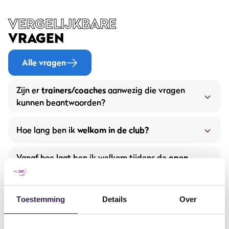
VERGELIJKBARE
VRAGEN
Alle vragen
Zijn er
trainers/coaches
aanwezig die vragen
kunnen beantwoorden?
Hoe lang ben ik
welkom in de club?
Vanaf hoe laat ben ik welkom tijdens de
open
dagen?
Kan ik jullie ook een keer
proberen
?
Toestemming
Details
Over