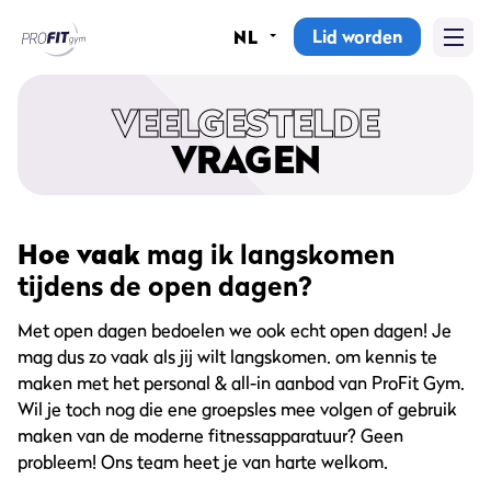
Lid worden
NL
Home
VEELGESTELDE
Sportscholen
VRAGEN
Abonnementen
Groepslessen
Hoe vaak
mag ik langskomen
tijdens de open dagen?
Lesrooster
Met open dagen bedoelen we ook echt open dagen! Je
Alle groepslessen
mag dus zo vaak als jij wilt langskomen. om kennis te
maken met het personal & all-in aanbod van ProFit Gym.
Waarom ProFit Gym
Wil je toch nog die ene groepsles mee volgen of gebruik
maken van de moderne fitnessapparatuur? Geen
probleem! Ons team heet je van harte welkom.