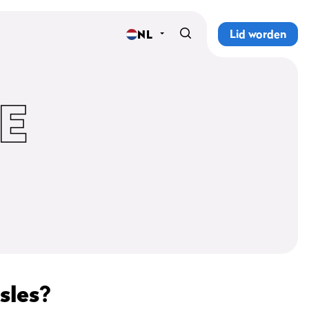
Lid worden
NL
Home
Sportscholen
E
Abonnementen
Groepslessen
Lesrooster
Alle groepslessen
Waarom ProFit Gym
sles
?