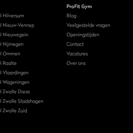
ProFit Gym
l Hilversum
Blog
ol Nieuw-Vennep
Veelgestelde vragen
l Nieuwegein
Openingstijden
l Nijmegen
Contact
ol Ommen
Vacatures
l Raalte
Over ons
l Vlaardingen
ol Wageningen
l Zwolle Dieze
l Zwolle Stadshagen
l Zwolle Zuid