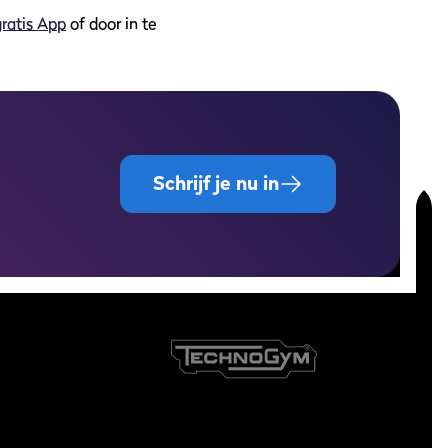
gratis App
of door in te
Schrijf je nu in