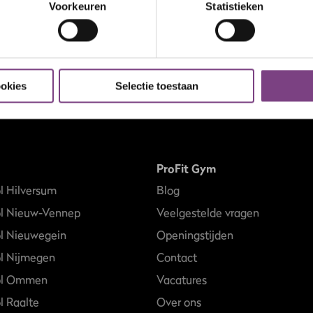
Voorkeuren
Statistieken
ookies
Selectie toestaan
ProFit Gym
l Hilversum
Blog
ol Nieuw-Vennep
Veelgestelde vragen
l Nieuwegein
Openingstijden
l Nijmegen
Contact
ol Ommen
Vacatures
l Raalte
Over ons