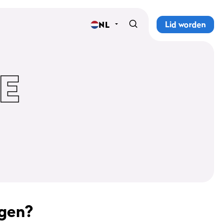
Lid worden
NL
Home
Sportscholen
E
Abonnementen
Groepslessen
Lesrooster
Alle groepslessen
Waarom ProFit Gym
agen?