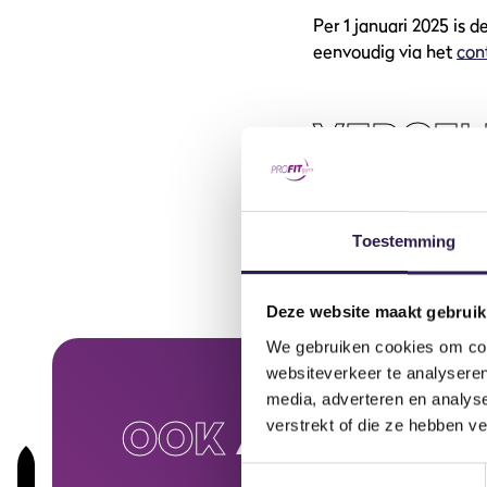
Per 1 januari 2025 is de
eenvoudig via het
con
VERGEL
VRAGE
Toestemming
Wat verandert er 
Deze website maakt gebruik
We gebruiken cookies om cont
websiteverkeer te analyseren
media, adverteren en analys
OOK
ALL-IN FIT
verstrekt of die ze hebben v
Toestemmingsselectie