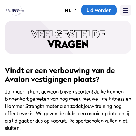
Lid worden
NL
Home
VEELGESTELDE
Sportscholen
VRAGEN
Abonnementen
Groepslessen
Vindt er een verbouwing van de
Avalon vestigingen plaats?
Lesrooster
Ja, maar jij kunt gewoon blijven sporten! Jullie kunnen
Alle groepslessen
binnenkort genieten van nog meer, nieuwe Life Fitness en
Hammer Strength materialen zodat jouw training nog
Waarom ProFit Gym
effectiever is. We geven de clubs een mooie update en jij
als lid gaat er dus op vooruit. De sportscholen zullen niet
sluiten!