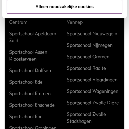
Sportschool Amsterdam
Sportschool Hilversum
Alleen noodzakelijke cookies
Sportschool Apeldoorn
Sportschool Nieuw-
Centrum
Vennep
Sportschool Apeldoorn
Sportschool Nieuwegein
Zuid
Sportschool Nijmegen
Sportschool Assen
Sportschool Ommen
Kloosterveen
Sportschool Raalte
Sportschool Dalfsen
Sportschool Vlaardingen
Sportschool Ede
Sportschool Wageningen
Sportschool Emmen
Sportschool Zwolle Dieze
Sportschool Enschede
Sportschool Zwolle
Sportschool Epe
Stadshagen
Sportschool Groningen