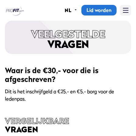
Lid worden
NL
Home
VEELGESTELDE
Sportscholen
VRAGEN
Abonnementen
Groepslessen
Waar is de €30,- voor die is
afgeschreven?
Lesrooster
Dit is het inschrijfgeld a €25,- en €5,- borg voor de
Alle groepslessen
ledenpas.
Waarom ProFit Gym
VERGELIJKBARE
VRAGEN