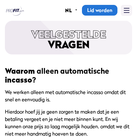
Lid worden
NL
Home
VEELGESTELDE
Sportscholen
VRAGEN
Abonnementen
Groepslessen
Waarom
alleen automatische
incasso
?
Lesrooster
We werken alleen met automatische incasso omdat dit
Alle groepslessen
snel en eenvoudig is.
Waarom ProFit Gym
Hierdoor hoef jij je geen zorgen te maken dat je een
betaling vergeet en je niet meer binnen kunt. En wij
kunnen onze prijs zo laag mogelijk houden, omdat we dit
niet meer handmatig hoeven te doen.