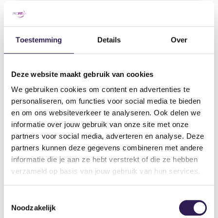
Hoe werkt
de automatische
incasso
?
faciliteiten pagina
Toestemming
Details
Over
Hoe kan ik mijn
rekeningnummer aanpassen
?
Wanneer krijg ik een
aanmaning
?
Deze website maakt gebruik van cookies
We gebruiken cookies om content en advertenties te
Hoe kan ik zo snel mogelijk weer trainen
na
personaliseren, om functies voor social media te bieden
een aanmaning?
en om ons websiteverkeer te analyseren. Ook delen we
informatie over jouw gebruik van onze site met onze
partners voor social media, adverteren en analyse. Deze
partners kunnen deze gegevens combineren met andere
OOK
ALL-IN FITNESS?
informatie die je aan ze hebt verstrekt of die ze hebben
verzameld op basis van jouw gebruik van hun services.
Schrijf je nu in
Toestemmingsselectie
Noodzakelijk