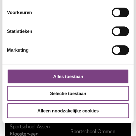
Voorkeuren
Statistieken
Marketing
Sportscholen
Sportschool Amsterdam
Sportschool Hilversum
Alles toestaan
Sportschool Apeldoorn
Sportschool Nieuw-
Selectie toestaan
Centrum
Vennep
Sportschool Apeldoorn
Sportschool Nieuwegein
Alleen noodzakelijke cookies
Zuid
Sportschool Nijmegen
Sportschool Assen
Sportschool Ommen
Kloosterveen