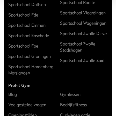
Sportschool Raalte
Sportschool Dalfsen
Sportschool Vlaardingen
Sportschool Ede
Sportschool Wageningen
Sportschool Emmen
Sportschool Zwolle Dieze
Sportschool Enschede
Sportschool Zwolle
Sportschool Epe
Stadshagen
Sportschool Groningen
Sportschool Zwolle Zuid
Sportschool Hardenberg
Marslanden
ProFit Gym
Blog
Gymlessen
Veelgestelde vragen
Bedrijfsfitness
Openingstijden
Oud-leden actie