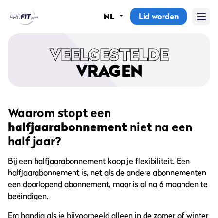
Lid worden
NL
Home
VEELGESTELDE
Sportscholen
VRAGEN
Abonnementen
Groepslessen
Waarom stopt een
halfjaarabonnement
niet na een
Lesrooster
half jaar?
Alle groepslessen
Bij een halfjaarabonnement koop je flexibiliteit. Een
halfjaarabonnement is, net als de andere abonnementen
Waarom ProFit Gym
een doorlopend abonnement, maar is al na 6 maanden te
beëindigen.
Erg handig als je bijvoorbeeld alleen in de zomer of winter