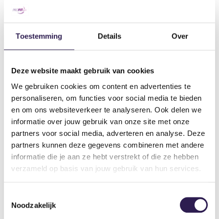
Zijn er nog
extra kosten
verbonden aan een
lidmaatschap bij ProFit Gym?
Toestemming
Details
Over
Hoe kan ik
lid worden
?
lopende actie
Kan ik mijn lidmaatschap
tijdelijk pauzeren
?
Deze website maakt gebruik van cookies
lid
We gebruiken cookies om content en advertenties te
worden
Hebben jullie ook
familieabonnementen
?
personaliseren, om functies voor social media te bieden
en om ons websiteverkeer te analyseren. Ook delen we
informatie over jouw gebruik van onze site met onze
partners voor social media, adverteren en analyse. Deze
partners kunnen deze gegevens combineren met andere
OOK
ALL-IN FITNESS?
informatie die je aan ze hebt verstrekt of die ze hebben
verzameld op basis van jouw gebruik van hun services.
Schrijf je nu in
Toestemmingsselectie
Noodzakelijk