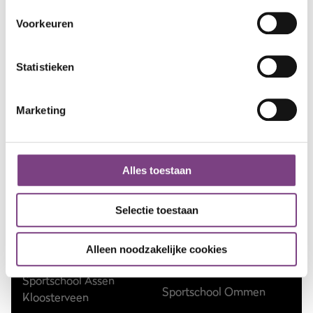
Voorkeuren
Statistieken
Marketing
Sportscholen
Sportschool Amsterdam
Sportschool Hilversum
Alles toestaan
Sportschool Apeldoorn
Sportschool Nieuw-
Centrum
Vennep
Selectie toestaan
Sportschool Apeldoorn
Sportschool Nieuwegein
Alleen noodzakelijke cookies
Zuid
Sportschool Nijmegen
Sportschool Assen
Sportschool Ommen
Kloosterveen