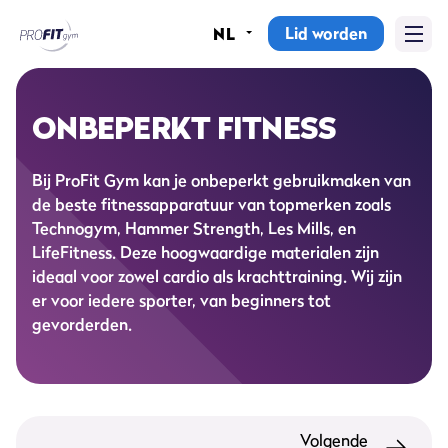
Lid worden
NL
Home
Sportscholen
ONBEPERKT FITNESS
Abonnementen
Bij ProFit Gym kan je onbeperkt gebruikmaken van
de beste fitnessapparatuur van topmerken zoals
Groepslessen
Technogym, Hammer Strength, Les Mills, en
LifeFitness. Deze hoogwaardige materialen zijn
Lesrooster
ideaal voor zowel cardio als krachttraining. Wij zijn
er voor iedere sporter, van beginners tot
Alle groepslessen
gevorderden.
Waarom ProFit Gym
Volgende