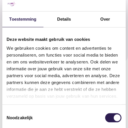
gebruik van apparatuur leren. Voor de gevorderde sporters
hebben we gespecialiseerde trainingsprogramma’s en
geavanceerde apparatuur die hen helpen hun
Toestemming
Details
Over
fitnessdoelen naar een hoger niveau te tillen. Of je nu net
begint of al jaren traint, onze sportschool is de perfecte
plek waarin iedereen zich kan ontwikkelen en zijn of haar
Deze website maakt gebruik van cookies
persoonlijke doelen kan bereiken.
We gebruiken cookies om content en advertenties te
personaliseren, om functies voor social media te bieden
en om ons websiteverkeer te analyseren. Ook delen we
informatie over jouw gebruik van onze site met onze
Wij helpen je bij het opbouwen van
partners voor social media, adverteren en analyse. Deze
een sportroutine
partners kunnen deze gegevens combineren met andere
informatie die je aan ze hebt verstrekt of die ze hebben
Je bent lid geworden en wilt gaan trainen in onze
verzameld op basis van jouw gebruik van hun services.
sportscholen. Om resultaat te behalen, is het opbouwen
van een routine belangrijk. Wij helpen hierbij! Iedereen die
Toestemmingsselectie
bij ons sport krijgt een persoonlijke coach toegewezen. Zo
Noodzakelijk
heb je altijd een bekend gezicht waarmee je samen kunt