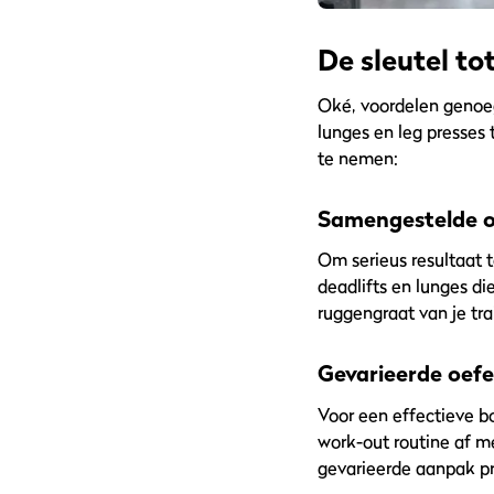
De sleutel to
Oké, voordelen genoeg
lunges en leg presses 
te nemen:
Samengestelde o
Om serieus resultaat 
deadlifts en lunges d
ruggengraat van je tra
Gevarieerde oef
Voor een effectieve b
work-out routine af m
gevarieerde aanpak pri