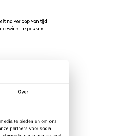
eit na verloop van tijd
er gewicht te pakken.
t kan verleidelijk om
ker dan je lichaam
en goed voor je
 langzaam met je
Over
beeld een goede wake-
nbeen work-out en de
 media te bieden en om ons
onze partners voor social
nformatie die je aan ze hebt