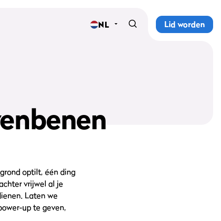
Lid worden
NL
Home
Sportscholen
Abonnementen
venbenen
Groepslessen
Lesrooster
Alle groepslessen
grond optilt, één ding
chter vrijwel al je
Waarom ProFit Gym
dienen. Laten we
power-up te geven,