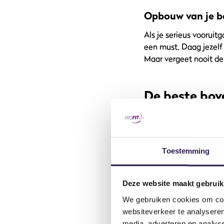
Opbouw van je b
Als je serieus vooruitg
een must. Daag jezelf
Maar vergeet nooit de
De beste bov
Het geheim van een go
deze stap over te slaa
goed voorbereiden. Be
lichaam, maar het act
Toestemming
hartslag stijgen, zoda
upcall.
Deze website maakt gebruik
Nu dat je helemaal op
We gebruiken cookies om cont
meest effectieve been 
websiteverkeer te analyseren
media, adverteren en analys