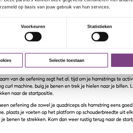
erzameld op basis van jouw gebruik van hun services.
efening om die spiergroep aan de binnenkant van je bovenbene
taand, zet een grote stap opzij en buig je knie terwijl je je h
Voorkeuren
Statistieken
r keer keer om zowel je rechter- als linkerbovenbeen een goed
an we de hamstrings goed laten prikkelen. Sta rechtop met, j
vanuit je heupen. Terwijl je dit doet hou je je rug recht en je 
ookies
Selectie toestaan
aam van de oefening zegt het al, tijd om je hamstrings te activ
g curl machine, buig je benen en trek je hielen naar je billen. 
ken naar de startpositie.
en oefening die zowel je quadriceps als hamstring eens goed u
ne, plaats je voeten op het platform op schouderbreedte uit el
je benen te strekken. Kom dan weer rustig terug naar de startp