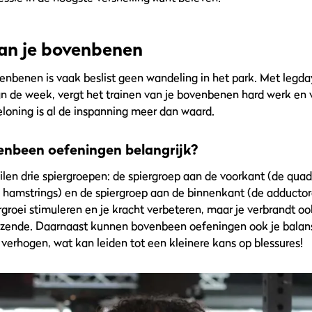
van je bovenbenen
venbenen is vaak beslist geen wandeling in het park. Met legda
n de week, vergt het trainen van je bovenbenen hard werk en 
eloning is al de inspanning meer dan waard.
enbeen oefeningen belangrijk?
len drie spiergroepen: de spiergroep aan de voorkant (de quad
 hamstrings) en de spiergroep aan de binnenkant (de adductore
ergroei stimuleren en je kracht verbeteren, maar je verbrandt o
azende. Daarnaast kunnen bovenbeen oefeningen ook je balans
jk verhogen, wat kan leiden tot een kleinere kans op blessures!