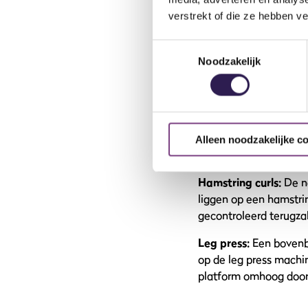
Strekken
verstrekt of die ze hebben v
Side lunges:
Een top o
Toestemmingsselectie
pakken. Begin rechtops
Noodzakelijk
duwt. Doe dit een paa
Good mornings
:
Nu ga
hoofd en buig voorover 
Alleen noodzakelijke c
Buigen
Hamstring curls:
De n
liggen op een hamstrin
gecontroleerd terugzak
Leg press:
Een bovenbe
op de leg press machi
platform omhoog door 