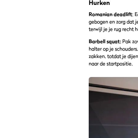
Hurken
Romanian deadlift
: 
gebogen en zorg dat j
terwijl je je rug rech
Barbell squat:
Pak zow
halter op je schouder
zakken, totdat je dije
naar de startpositie.