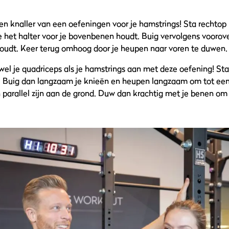
Een knaller van een oefeningen voor je hamstrings! Sta rechtop 
e het halter voor je bovenbenen houdt. Buig vervolgens voorov
t houdt. Keer terug omhoog door je heupen naar voren te duwen.
el je quadriceps als je hamstrings aan met deze oefening! Sta
s. Buig dan langzaam je knieën en heupen langzaam om tot een 
n parallel zijn aan de grond. Duw dan krachtig met je benen om