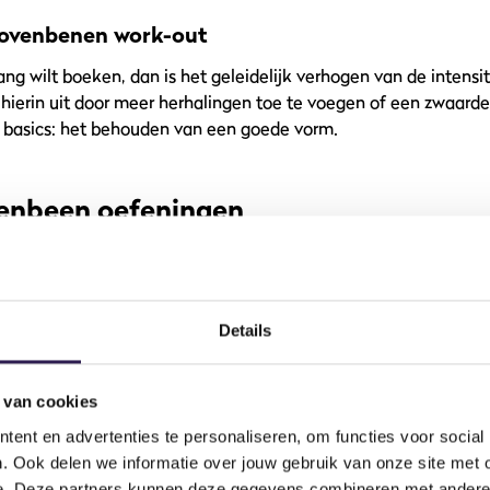
ovenbenen work-out
ang wilt boeken, dan is het geleidelijk verhogen van de intensit
 hierin uit door meer herhalingen toe te voegen of een zwaard
 basics: het behouden van een goede vorm.
enbeen oefeningen
ede bovenbeen training begint met een warming-up sessie. He
n en je volop in je oefeningen te storten, maar niks is belangrij
gin je warm-up daarom met stretchoefeningen. Dit is niet alle
iveert ook nog eens je centrale zenuwstelsel. Laat vervolgens
Details
t je bloed goed door je lichaam circuleert. Zo is cardio bijvoor
 van cookies
gewarmd bent, is het tijd om aan de slag te gaan met je bove
ent en advertenties te personaliseren, om functies voor social
oefeningen voor je training te kiezen:
. Ook delen we informatie over jouw gebruik van onze site met 
e. Deze partners kunnen deze gegevens combineren met andere i