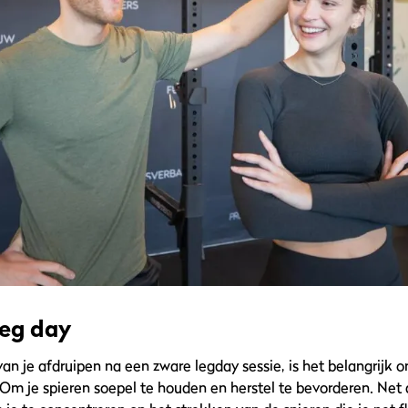
leg day
an je afdruipen na een zware legday sessie, is het belangrijk 
Om je spieren soepel te houden en herstel te bevorderen. Net a