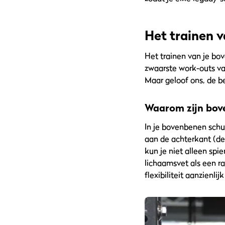
Het trainen 
Het trainen van je bo
zwaarste work-outs va
Maar geloof ons, de b
Waarom zijn bov
In je bovenbenen schui
aan de achterkant (de
kun je niet alleen spi
lichaamsvet als een r
flexibiliteit aanzienli