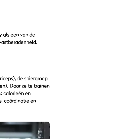
y als een van de
vastberadenheid.
riceps), de spiergroep
n). Door ze te trainen
ok calorieën en
, coördinatie en