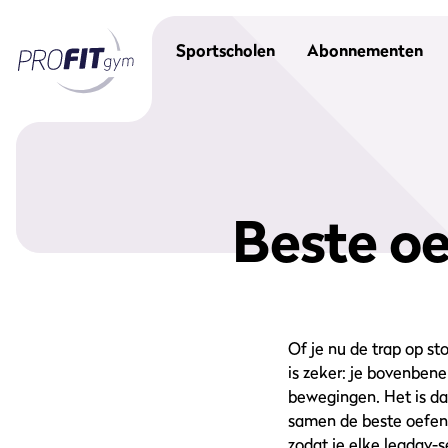
Sportscholen
Abonnementen
Beste o
Of je nu de trap op st
is zeker: je bovenbene
bewegingen. Het is da
samen de beste oefen
zodat je elke legday-s