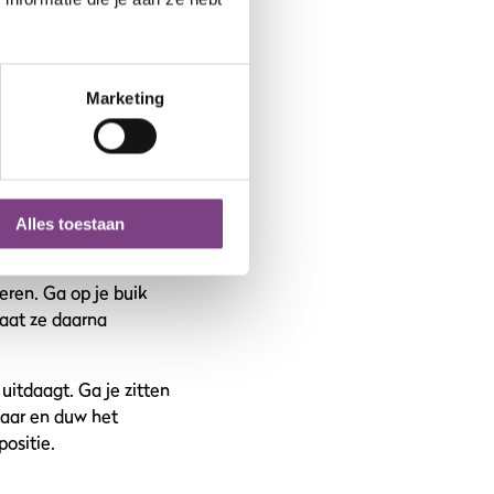
n flink aan te
eupen naar achteren
Marketing
e work-out te geven!
e handen achter je
knieën licht gebogen.
Alles toestaan
eren. Ga op je buik
Laat ze daarna
itdaagt. Ga je zitten
kaar en duw het
ositie.