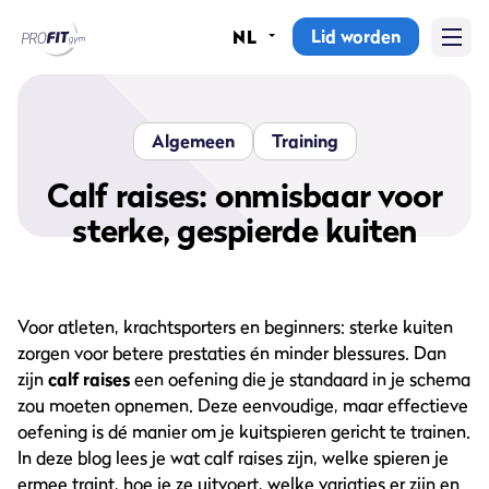
Lid worden
NL
Home
Sportscholen
Algemeen
Training
Abonnementen
Calf raises: onmisbaar voor
sterke, gespierde kuiten
Groepslessen
Lesrooster
Voor atleten, krachtsporters en beginners: sterke kuiten
Alle groepslessen
zorgen voor betere prestaties én minder blessures. Dan
zijn
calf raises
een oefening die je standaard in je schema
Waarom ProFit Gym
zou moeten opnemen. Deze eenvoudige, maar effectieve
oefening is dé manier om je kuitspieren gericht te trainen.
In deze blog lees je wat calf raises zijn, welke spieren je
ermee traint, hoe je ze uitvoert, welke variaties er zijn en