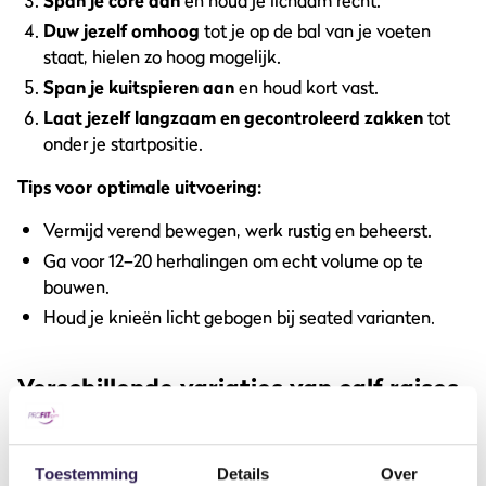
Duw jezelf omhoog
tot je op de bal van je voeten
staat, hielen zo hoog mogelijk.
Span je kuitspieren aan
en houd kort vast.
Laat jezelf langzaam en gecontroleerd zakken
tot
onder je startpositie.
Tips voor optimale uitvoering:
Vermijd verend bewegen, werk rustig en beheerst.
Ga voor 12–20 herhalingen om echt volume op te
bouwen.
Houd je knieën licht gebogen bij seated varianten.
Verschillende variaties van calf raises
Calf raises kun je op veel manieren uitvoeren. Door te
variëren, prikkel je je kuitspieren telkens anders en blijf je
Toestemming
Details
Over
vooruitgang boeken: