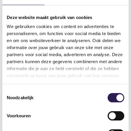
1. Standing calf raises
Deze website maakt gebruik van cookies
De meest bekende variant. Ideaal voor massa en kracht
We gebruiken cookies om content en advertenties te
in de gastrocnemius.
personaliseren, om functies voor social media te bieden
2. Seated calf raises
en om ons websiteverkeer te analyseren. Ook delen we
informatie over jouw gebruik van onze site met onze
Deze uitvoering legt meer nadruk op de soleus. Perfect
partners voor social media, adverteren en analyse. Deze
voor spieruithoudingsvermogen.
partners kunnen deze gegevens combineren met andere
informatie die je aan ze hebt verstrekt of die ze hebben
3. Single-leg calf raise
verzameld op basis van jouw gebruik van hun services.
Train je kuiten één voor één. Goed voor balans,
coördinatie én om spieronevenwicht te corrigeren.
Toestemmingsselectie
Noodzakelijk
4. Donkey calf raise
Voor extra rek in de kuiten. Je romp is hierbij
Voorkeuren
voorovergebogen of ondersteund op een bankje.