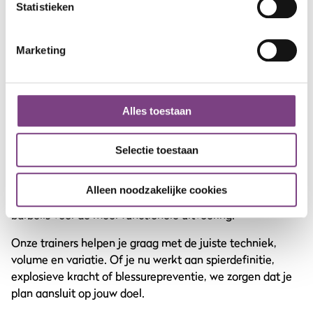
5. Smith machine calf raise
Statistieken
Voer de oefening uit met een barbell in de Smith machine
voor maximale stabiliteit bij hogere gewichten.
Marketing
Je kunt deze variaties combineren of periodiseren binnen
je schema, afhankelijk van je doel.
Alles toestaan
Kom sporten bij ProFit Gym
Selectie toestaan
Bij ProFit Gym hebben we alles in huis om je kuitspieren
effectief te trainen. Denk aan standing calf raise-
Alleen noodzakelijke cookies
machines, seated varianten en losse dumbbells of
barbells voor de meer functionele uitvoering.
Onze trainers helpen je graag met de juiste techniek,
volume en variatie. Of je nu werkt aan spierdefinitie,
explosieve kracht of blessurepreventie, we zorgen dat je
plan aansluit op jouw doel.