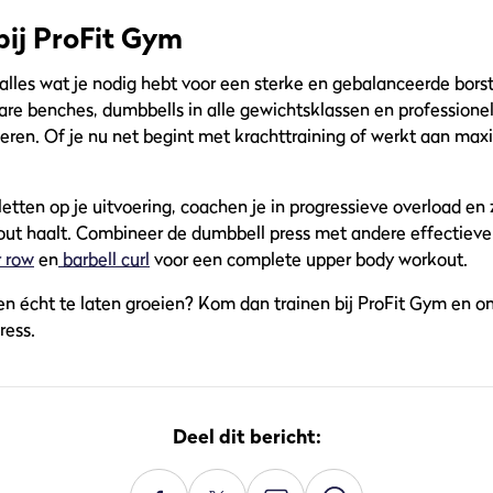
bij ProFit Gym
 alles wat je nodig hebt voor een sterke en gebalanceerde borst
bare benches, dumbbells in alle gewichtsklassen en professione
eren. Of je nu net begint met krachttraining of werkt aan maxi
letten op je uitvoering, coachen je in progressieve overload en z
out haalt. Combineer de dumbbell press met andere effectieve
r row
en
barbell curl
voor een complete upper body workout.
en écht te laten groeien? Kom dan trainen bij ProFit Gym en on
ress.
Deel dit bericht: