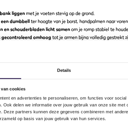
bank liggen
met je voeten stevig op de grond.
 een dumbbell
ter hoogte van je borst, handpalmen naar voren
en en schouderbladen licht samen
om je romp stabiel te houde
s gecontroleerd omhoog
tot je armen bijna volledig gestrekt zi
n langzaam zakken
tot net boven je borst zonder ze te laten r
ing
voor het gewenste aantal herhalingen.
Details
t zakken, en krachtig uit tijdens het omhoog duwen.
n een rechte lijn boven je borst, niet boven je gezicht.
 van cookies
erd en geen ‘zwaaiende’ beweging.
ent en advertenties te personaliseren, om functies voor social
niet tegen elkaar botsen bovenin.
. Ook delen we informatie over jouw gebruik van onze site met 
e. Deze partners kunnen deze gegevens combineren met andere i
nde variaties van de dumbbell
erzameld op basis van jouw gebruik van hun services.