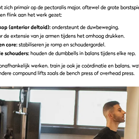
t zich primair op de pectoralis major, oftewel de grote borstsp
en flink aan het werk gezet:
op (anterior deltoid):
ondersteunt de duwbeweging.
r de extensie van je armen tijdens het omhoog drukken.
en core:
stabiliseren je romp en schoudergordel.
de schouders:
houden de dumbbells in balans tijdens elke rep.
afhankelijk werken, train je ook je coördinatie en balans, wat
andere compound lifts zoals de bench press of overhead press.