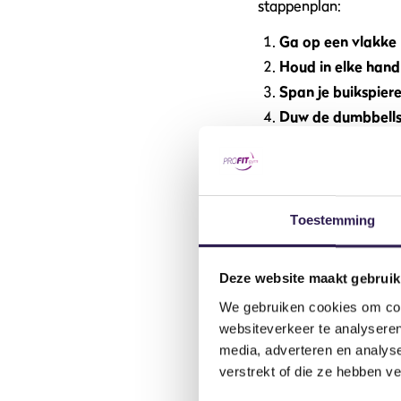
stappenplan:
Ga op een vlakke 
Houd in elke hand
Span je buikspier
Duw de dumbbell
Laat de gewichte
Herhaal de beweg
Tips:
Toestemming
Adem in tijdens he
Houd de dumbbells i
Deze website maakt gebruik
Beweeg gecontrole
We gebruiken cookies om cont
Laat de dumbbells 
websiteverkeer te analyseren
media, adverteren en analys
Verschille
verstrekt of die ze hebben v