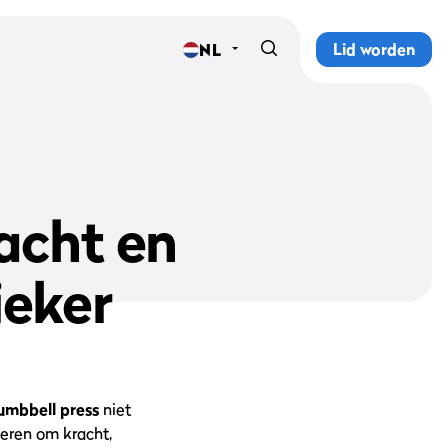
Lid worden
NL
Home
Sportscholen
Abonnementen
acht en
Groepslessen
ieker
Lesrooster
Alle groepslessen
Waarom ProFit Gym
umbbell press
niet
ieren om kracht,