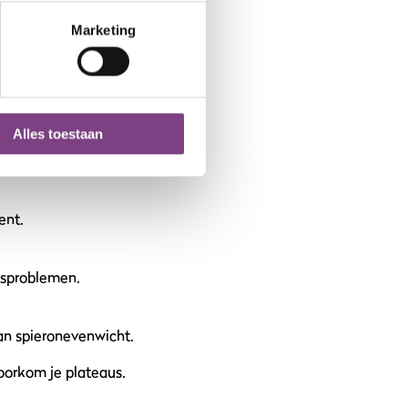
ining uitdagender
Marketing
Alles toestaan
ent.
itsproblemen.
van spieronevenwicht.
voorkom je plateaus.