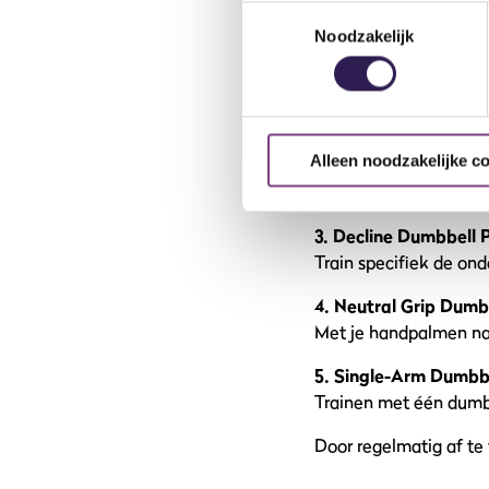
Toestemmingsselectie
Er bestaan verschillen
Noodzakelijk
maakt:
1. Flat Dumbbell Pres
De klassieke variant. 
Alleen noodzakelijke c
2. Incline Dumbbell P
Op een bank van 30–4
3. Decline Dumbbell 
Train specifiek de ond
4. Neutral Grip Dumb
Met je handpalmen naar
5. Single-Arm Dumbbe
Trainen met één dumbbe
Door regelmatig af te 