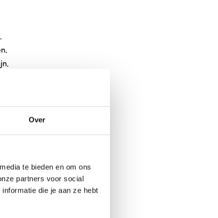
.
n.
jn.
usten.
Over
 media te bieden en om ons
onze partners voor social
nformatie die je aan ze hebt
 press