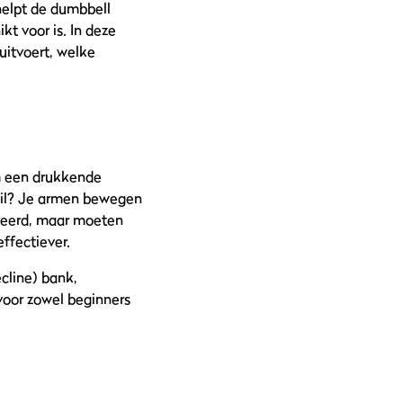
helpt de dumbbell
kt voor is. In deze
 uitvoert, welke
m een drukkende
chil? Je armen bewegen
iveerd, maar moeten
ffectiever.
ecline) bank,
 voor zowel beginners