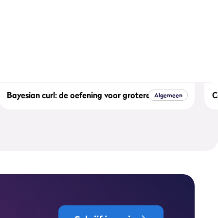
Bayesian curl: de oefening voor grotere biceps
C
Algemeen