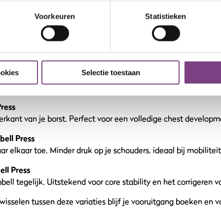
de variaties waarmee je andere spierdelen aanspreekt of je tra
Voorkeuren
Statistieken
s
Focus op het midden van je borstspieren.
ookies
Selectie toestaan
ress
5 graden. Meer nadruk op je bovenborst en schouders.
Press
erkant van je borst. Perfect voor een volledige chest developm
bell Press
 elkaar toe. Minder druk op je schouders, ideaal bij mobilite
ll Press
ll tegelijk. Uitstekend voor core stability en het corrigeren 
wisselen tussen deze variaties blijf je vooruitgang boeken en 