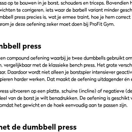
sa op te bouwen in je borst, schouders en triceps. Bovendien 
chten te corrigeren, iets waar de barbell variant minder geschi
mbbell press precies is, wat je ermee traint, hoe je hem correct
aarom je deze oefening zeker moet doen bij ProFit Gym.
mbbell press
 een compound oefening waarbij je twee dumbbells gebruikt o
n, vergelijkbaar met de klassieke bench press. Het grote vers
ar. Daardoor wordt niet alleen je borstspier intensiever geact
 spieren harder werken. Dat maakt de oefening uitdagender én e
ess uitvoeren op een platte, schuine (incline) of negatieve (d
eel van de borst je wilt benadrukken. De oefening is geschikt
, omdat het gewicht en de hoek eenvoudig aan te passen zijn.
 met de dumbbell press