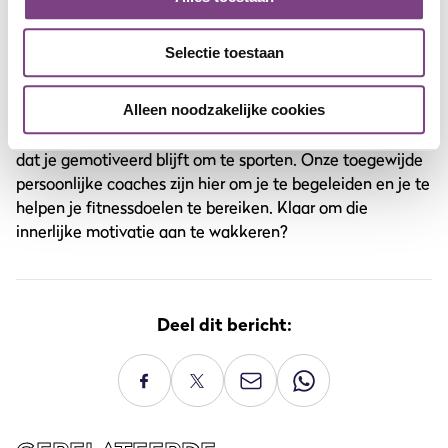
Dus, de volgende keer dat je jezelf betrapt op het
Selectie toestaan
mompelen van “geen zin om te sporten,” herinner jezelf
dan aan deze waardevolle tips en strategieën om je
motivatie te herwinnen. Bij ProFit Gym staan we altijd
Alleen noodzakelijke cookies
voor je klaar om je te ondersteunen en ervoor te zorgen
dat je gemotiveerd blijft om te sporten. Onze toegewijde
persoonlijke coaches zijn hier om je te begeleiden en je te
helpen je fitnessdoelen te bereiken. Klaar om die
innerlijke motivatie aan te wakkeren?
Deel dit bericht: