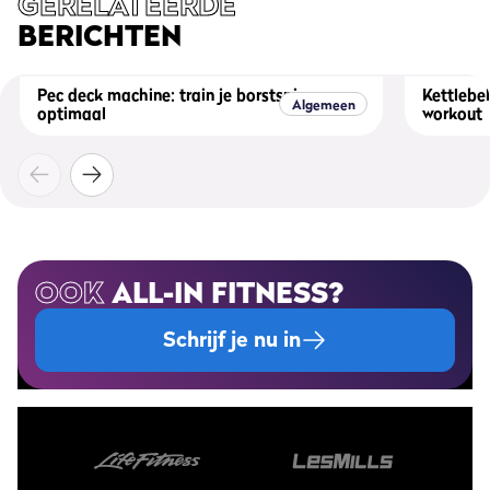
GERELATEERDE
BERICHTEN
Pec deck machine: train je borstspieren
Kettlebel
Algemeen
optimaal
workout
OOK
ALL-IN FITNESS?
Schrijf je nu in