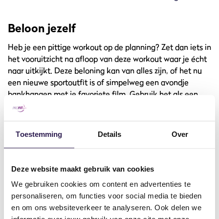
Beloon jezelf
Heb je een pittige workout op de planning? Zet dan iets in
het vooruitzicht na afloop van deze workout waar je écht
naar uitkijkt. Deze beloning kan van alles zijn, of het nu
een nieuwe sportoutfit is of simpelweg een avondje
bankhangen met je favoriete film. Gebruik het als een
motiverend zetje op de dagen waarop sporten het laatste
is waar je zin in hebt, als een medaille na een zware race.
Toestemming
Details
Over
Wist je dat krachttraining niet alleen goed is voor je
spieren, maar ook voor je discipline? Ontdek
de voordelen
van krachttraining
.
Deze website maakt gebruik van cookies
We gebruiken cookies om content en advertenties te
Creëer een motiverende omgeving
personaliseren, om functies voor social media te bieden
en om ons websiteverkeer te analyseren. Ook delen we
Soms heb je gewoon dat extra duwtje in de rug nodig om