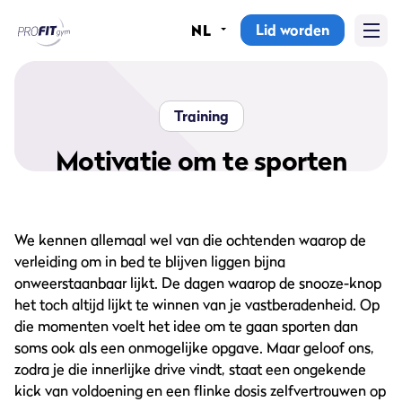
Lid worden
NL
Home
Sportscholen
Training
Abonnementen
Motivatie om te sporten
Groepslessen
We kennen allemaal wel van die ochtenden waarop de
Lesrooster
verleiding om in bed te blijven liggen bijna
Alle groepslessen
onweerstaanbaar lijkt. De dagen waarop de snooze-knop
het toch altijd lijkt te winnen van je vastberadenheid. Op
Waarom ProFit Gym
die momenten voelt het idee om te gaan sporten dan
soms ook als een onmogelijke opgave. Maar geloof ons,
zodra je die innerlijke drive vindt, staat een ongekende
kick van voldoening en een flinke dosis zelfvertrouwen op