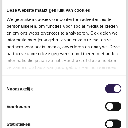
Deze website maakt gebruik van cookies
pagina per
We gebruiken cookies om content en advertenties te
vestiging
OOK
ALL-IN FITNESS?
personaliseren, om functies voor social media te bieden
en om ons websiteverkeer te analyseren. Ook delen we
je net begint met sporten
Schrijf je nu in
informatie over jouw gebruik van onze site met onze
je het prettig vindt om onder begeleiding te
partners voor social media, adverteren en analyse. Deze
sporten
partners kunnen deze gegevens combineren met andere
je terug komt van een blessure
informatie die je aan ze hebt verstrekt of die ze hebben
je begint met een nieuw trainingsschema
verzameld op basis van jouw gebruik van hun services.
Toestemmingsselectie
Noodzakelijk
Voorkeuren
Sportscholen
Statistieken