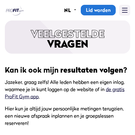
Lid worden
NL
Home
VEELGESTELDE
Sportscholen
VRAGEN
Abonnementen
Groepslessen
Kan ik ook mijn
resultaten volgen
?
Lesrooster
Jazeker, graag zelfs! Alle leden hebben een eigen inlog,
waarmee je in kunt loggen op de website of in
de gratis
Alle groepslessen
ProFit Gym app
.
Waarom ProFit Gym
Hier kun je altijd jouw persoonlijke metingen terugzien,
een nieuwe afspraak inplannen en je groepslessen
reserveren!