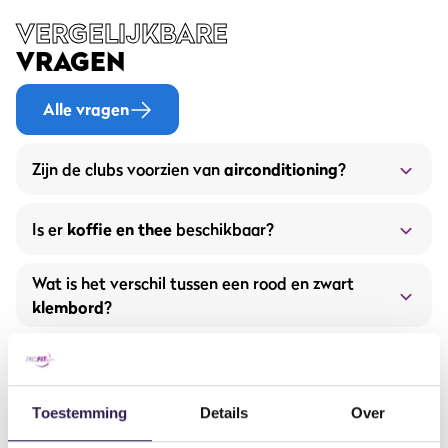
VERGELIJKBARE
VRAGEN
Alle vragen
Zijn de clubs voorzien van
airconditioning
?
Is er
koffie en thee
beschikbaar?
Wat is het verschil tussen een rood en zwart
gratis
klembord
?
Hoe vaak moet ik een
nieuw
trainingsschema
?
Toestemming
Details
Over
Is er voldoende
parkeergelegenheid
?