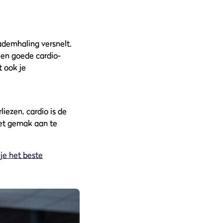
 ademhaling versnelt.
een goede cardio-
t ook je
e
liezen, cardio is de
met gemak aan te
je het beste