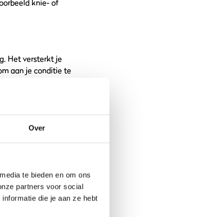
oorbeeld knie- of
g. Het versterkt je
m aan je conditie te
deze uitdagende work-
Over
svermogen verder
 media te bieden en om ons
onze partners voor social
 touwtje springen. Het
nformatie die je aan ze hebt
egelijkertijd calorieën