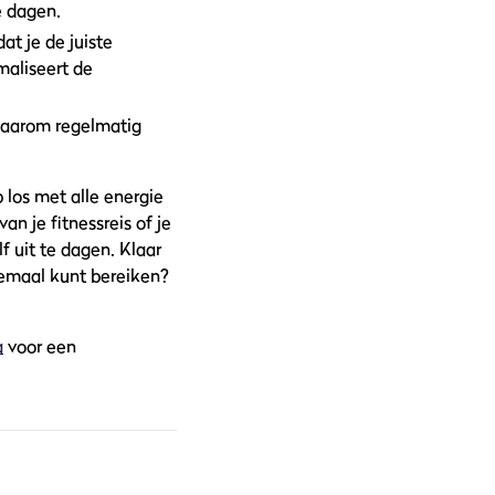
e dagen.
at je de juiste
maliseert de
n daarom regelmatig
 los met alle energie
an je fitnessreis of je
f uit te dagen. Klaar
llemaal kunt bereiken?
a
voor een