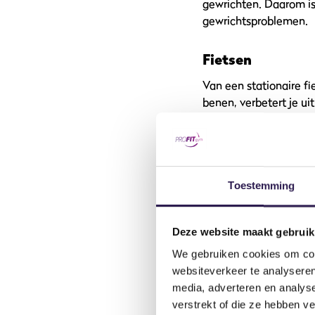
gewrichten. Daarom is 
gewrichtsproblemen.
Fietsen
Van een stationaire fie
benen, verbetert je u
werken.
Roeimachine
Roeien is een totale 
Toestemming
out beweeg je jezelf 
opbouwt maar ook je s
Deze website maakt gebruik
Touwtje springe
We gebruiken cookies om cont
websiteverkeer te analyseren
En als laatste is een 
media, adverteren en analys
is een geweldige manie
verstrekt of die ze hebben v