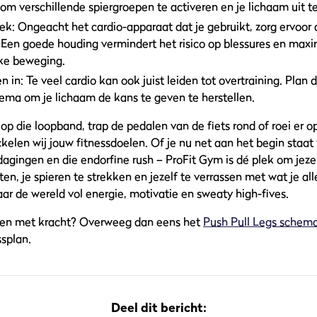
om verschillende spiergroepen te activeren en je lichaam uit t
iek
: Ongeacht het cardio-apparaat dat je gebruikt, zorg ervoor d
 Een goede houding vermindert het risico op blessures en maxi
lke beweging.
n in
: Te veel cardio kan ook juist leiden tot overtraining. Pla
hema om je lichaam de kans te geven te herstellen.
op die loopband, trap de pedalen van de fiets rond of roei er op
kelen wij jouw fitnessdoelen. Of je nu net aan het begin staat v
agingen en die endorfine rush – ProFit Gym is dé plek om jezel
ten, je spieren te strekken en jezelf te verrassen met wat je a
ar de wereld vol energie, motivatie en sweaty high-fives.
eren met kracht? Overweeg dan eens het
Push Pull Legs schem
ssplan.
Deel dit bericht: