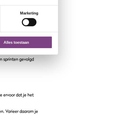
efeningen
voor
Marketing
Alles toestaan
wisselen tussen
orieën verbranden en
n sprinten gevolgd
e ervoor dat je het
en. Varieer daarom je