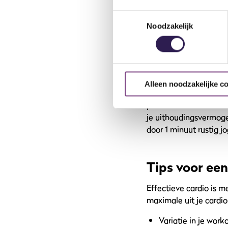
te verbranden.
Toestemmingsselectie
Meer weten over effe
Noodzakelijk
maximale krachtopbo
Intervaltrain
Alleen noodzakelijke c
Wil je nog meer uit je
periodes van intense 
je uithoudingsvermoge
door 1 minuut rustig j
Tips voor een
Effectieve cardio is m
maximale uit je cardio
Variatie in je work