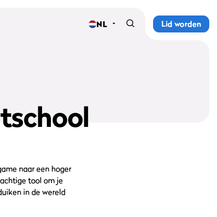
Lid worden
NL
Home
Sportscholen
Abonnementen
rtschool
Groepslessen
Lesrooster
Alle groepslessen
ssgame naar een hoger
achtige tool om je
Waarom ProFit Gym
duiken in de wereld