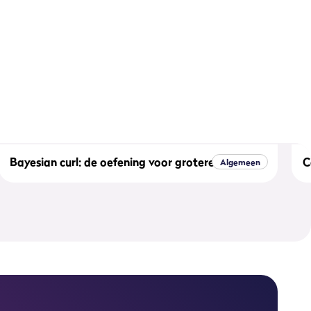
Bayesian curl: de oefening voor grotere biceps
C
Algemeen