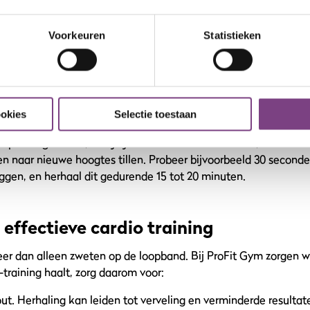
ctieve apparaten in de gym? Ontdek ook de
beste compound o
Voorkeuren
Statistieken
uw.
ing voor maximale resultaten
ookies
Selectie toestaan
 cardio-sessies halen? Probeer dan intervaltraining. Door af te 
inspanning en rust, kun je je metabolisme stimuleren, meer cal
n naar nieuwe hoogtes tillen. Probeer bijvoorbeeld 30 seconde
oggen, en herhaal dit gedurende 15 tot 20 minuten.
 effectieve cardio training
eer dan alleen zweten op de loopband. Bij ProFit Gym zorgen w
-training haalt, zorg daarom voor:
out
. Herhaling kan leiden tot verveling en verminderde resultat