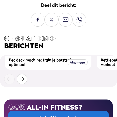
Deel dit bericht:
GERELATEERDE
BERICHTEN
Pec deck machine: train je borstspieren
Kettlebel
Algemeen
optimaal
workout
OOK
ALL-IN FITNESS?