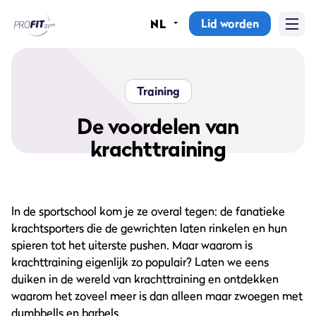
Lid worden
NL
Home
Sportscholen
Training
Abonnementen
De voordelen van
krachttraining
Groepslessen
Lesrooster
In de sportschool kom je ze overal tegen: de fanatieke
Alle groepslessen
krachtsporters die de gewrichten laten rinkelen en hun
spieren tot het uiterste pushen. Maar waarom is
Waarom ProFit Gym
krachttraining eigenlijk zo populair? Laten we eens
duiken in de wereld van krachttraining en ontdekken
waarom het zoveel meer is dan alleen maar zwoegen met
dumbbells en barbels.