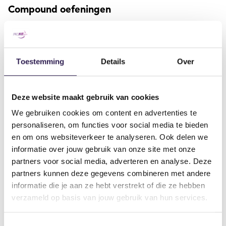
Compound oefeningen
Als je serieus resultaat wilt boeken is het belangrijk ook
compound oefeningen aan je workout routine toe te
voegen. Van bijvoorbeeld deadlifts en squats tot bench
Toestemming
Details
Over
presses. Compound pakken niet alleen één spiergroep
aan, maar meerdere spiergroepen tegelijkertijd.
Efficiëntie op zijn best.
Deze website maakt gebruik van cookies
Lees meer over de
beste compound oefeningen
en
We gebruiken cookies om content en advertenties te
ontdek welke spieren je tegelijk traint.
personaliseren, om functies voor social media te bieden
en om ons websiteverkeer te analyseren. Ook delen we
Isolatie oefeningen
informatie over jouw gebruik van onze site met onze
partners voor social media, adverteren en analyse. Deze
Maar laten we de isolatie oefeningen ook niet vergeten.
partners kunnen deze gegevens combineren met andere
Deze oefeningen richten zich op specifieke spiergroepen
informatie die je aan ze hebt verstrekt of die ze hebben
en tillen je workout naar een hoger niveau. Het draait
verzameld op basis van jouw gebruik van hun services.
allemaal om het finetunen van individuele spieren voor
een gebalanceerd en gespierd resultaat. Denk aan
Toestemmingsselectie