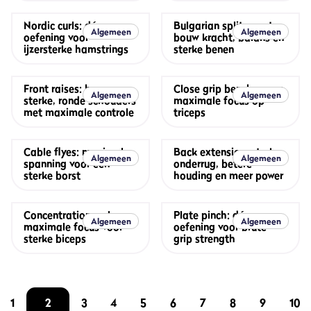
Nordic curls: dé
Bulgarian split squats:
Algemeen
Algemeen
oefening voor
bouw kracht, balans en
ijzersterke hamstrings
sterke benen
Front raises: bouw
Close grip bench press:
Algemeen
Algemeen
sterke, ronde schouders
maximale focus op
met maximale controle
triceps
Cable flyes: maximale
Back extension: sterke
Algemeen
Algemeen
spanning voor een
onderrug, betere
sterke borst
houding en meer power
Concentration curl:
Plate pinch: dé
Algemeen
Algemeen
maximale focus voor
oefening voor brute
sterke biceps
grip strength
1
2
3
4
5
6
7
8
9
10