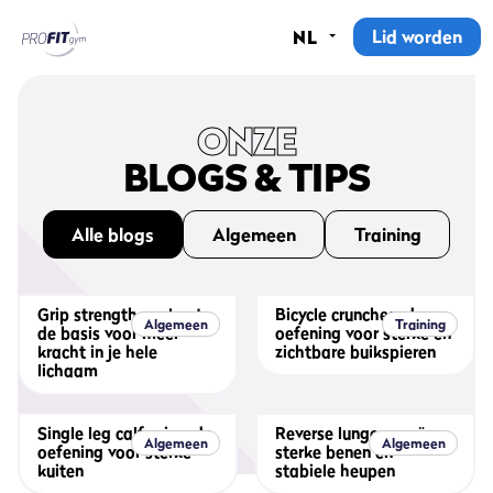
Lid worden
NL
Home
Sportscholen
ONZE
BLOGS & TIPS
Abonnementen
Alle blogs
Algemeen
Training
Groepslessen
Lesrooster
Grip strength workout:
Bicycle crunches: de
Algemeen
Training
de basis voor meer
oefening voor sterke en
Alle groepslessen
kracht in je hele
zichtbare buikspieren
lichaam
Waarom ProFit Gym
Single leg calf raise: de
Reverse lunges: creëer
Algemeen
Algemeen
oefening voor sterke
sterke benen en
kuiten
stabiele heupen